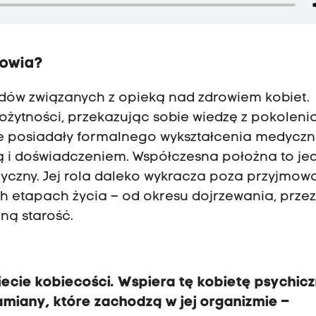
rowia?
odów związanych z opieką nad zdrowiem kobiet.
rożytności, przekazując sobie wiedzę z pokoleni
nie posiadały formalnego wykształcenia medycz
ą i doświadczeniem. Współczesna położna to je
yczny. Jej rola daleko wykracza poza przyjmow
h etapach życia – od okresu dojrzewania, przez
ną starość.
ecie kobiecości. Wspiera tę kobietę psychicz
miany, które zachodzą w jej organizmie –