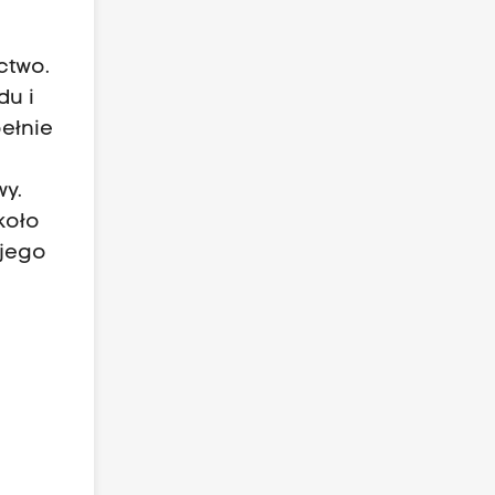
ctwo.
du i
ełnie
wy.
koło
 jego