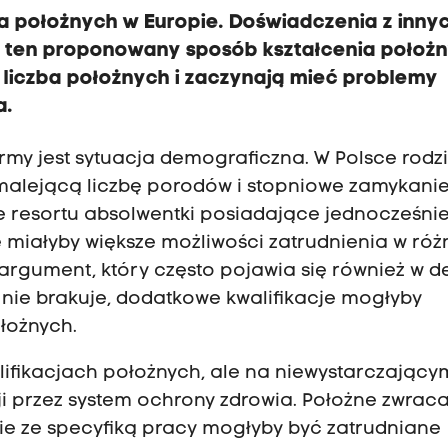
a położnych w Europie. Doświadczenia z inny
e ten proponowany sposób kształcenia położ
h liczba położnych i zaczynają mieć problemy
a.
my jest sytuacja demograficzna. W Polsce rodzi
a malejącą liczbę porodów i stopniowe zamykani
e resortu absolwentki posiadające jednocześni
e miałyby większe możliwości zatrudnienia w ró
argument, który często pojawia się również w d
k nie brakuje, dodatkowe kwalifikacje mogłyby
łożnych.
lifikacjach położnych, ale na niewystarczający
 przez system ochrony zdrowia. Położne zwrac
nie ze specyfiką pracy mogłyby być zatrudniane