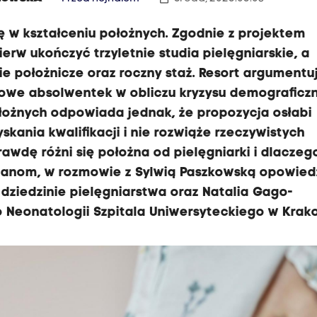
ę w kształceniu położnych. Zgodnie z projektem
ierw ukończyć trzyletnie studia pielęgniarskie, a
e położnicze oraz roczny staż. Resort argumentuj
dowe absolwentek w obliczu kryzysu demograficz
łożnych odpowiada jednak, że propozycja osłabi
kania kwalifikacji i nie rozwiąże rzeczywistych
wdę różni się położna od pielęgniarki i dlaczeg
ianom, w rozmowie z Sylwią Paszkowską opowied
 dziedzinie pielęgniarstwa oraz Natalia Gago-
o Neonatologii Szpitala Uniwersyteckiego w Krak