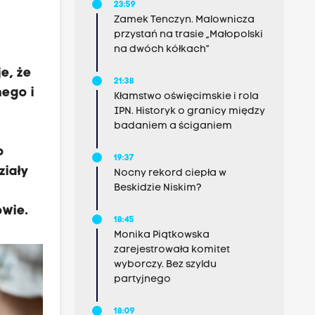
23:59
Zamek Tenczyn. Malownicza
przystań na trasie „Małopolski
na dwóch kółkach”
e, że
21:38
nego i
Kłamstwo oświęcimskie i rola
IPN. Historyk o granicy między
badaniem a ściganiem
o
19:37
ziały
Nocny rekord ciepła w
Beskidzie Niskim?
owie.
18:45
Monika Piątkowska
zarejestrowała komitet
wyborczy. Bez szyldu
partyjnego
18:09