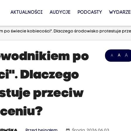
AKTUALNOŚCI
AUDYCJE
PODCASTY
WYDARZE
m po świecie kobiecości". Dlaczego środowisko protestuje prz
zewodnikiem po
A
A
A
ci". Dlaczego
stuje przeciw
łceniu?
date_range
NOWSKA
Przed hejnałem
Środa, 2026.06.03