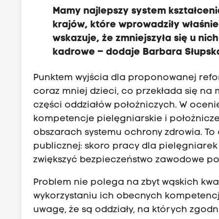
Mamy najlepszy system kształceni
krajów, które wprowadziły właśni
wskazuje, że zmniejszyła się u nic
kadrowe – dodaje Barbara Słupsk
Punktem wyjścia dla proponowanej refor
coraz mniej dzieci, co przekłada się n
części oddziałów położniczych. W oceni
kompetencje pielęgniarskie i położnicz
obszarach systemu ochrony zdrowia. To 
publicznej: skoro pracy dla pielęgniare
zwiększyć bezpieczeństwo zawodowe po
Problem nie polega na zbyt wąskich kwa
wykorzystaniu ich obecnych kompetencji
uwagę, że są oddziały, na których zgod