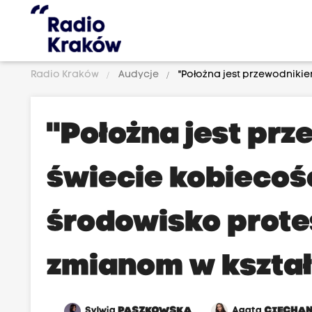
Radio Kraków
Audycje
"Położna jest przewodnikie
"Położna jest pr
świecie kobiecoś
środowisko prote
zmianom w kszta
Sylwia
PASZKOWSKA
Agata
CIECHA