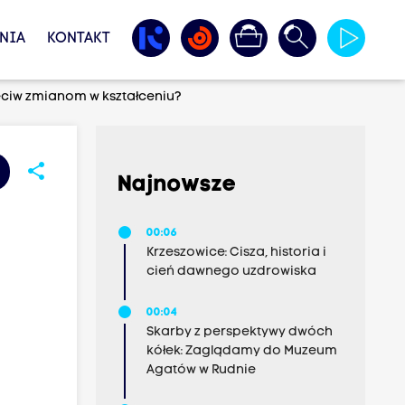
NIA
KONTAKT
eciw zmianom w kształceniu?
share
Najnowsze
00:06
Krzeszowice: Cisza, historia i
cień dawnego uzdrowiska
00:04
Skarby z perspektywy dwóch
kółek: Zaglądamy do Muzeum
Agatów w Rudnie