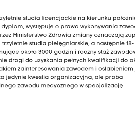
letnie studia licencjackie na kierunku położni
e dyplom, występuje o prawo wykonywania zawo
ez Ministerstwo Zdrowia zmiany oznaczają zup
trzyletnie studia pielęgniarskie, a następnie 18-
mujące około 3000 godzin i roczny staż zawodo
e drogi do uzyskania pełnych kwalifikacji do o
padkiem zainteresowania zawodem i osłabieniem
 to jedynie kwestia organizacyjna, ale próba
elnego zawodu medycznego w specjalizację