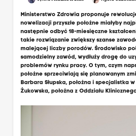
Ministerstwo Zdrowia proponuje rewolucj
nowelizacji przyszłe położne miałyby najp
następnie odbyć 18-miesięczne kształceni
takie rozwiązanie zwiększy szanse zawo
malejącej liczby porodów. Środowisko po
samodzielny zawód, wydłuży drogę do uzys
problemów rynku pracy. O tym, czym napra
położne sprzeciwiają się planowanym zm
Barbara Słupska, położna i specjalistka w
Żukowska, położna z Oddziału Kliniczneg