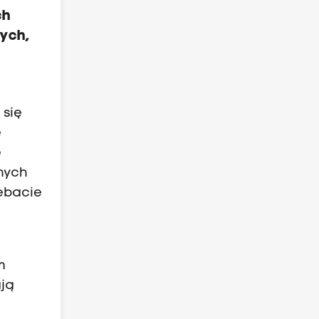
ch
nych,
 się
e
e
żnych
ebacie
m
ają