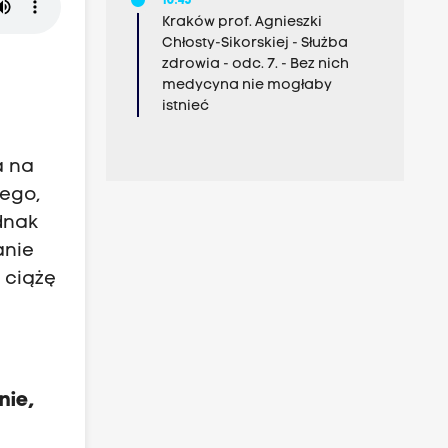
10:45
Kraków prof. Agnieszki
Chłosty-Sikorskiej - Służba
zdrowia - odc. 7. - Bez nich
medycyna nie mogłaby
istnieć
a na
nego,
dnak
anie
 ciążę
nie,