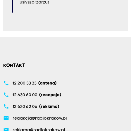
usłyszał zarzut
KONTAKT
phone
12 200 33 33
(antena)
phone
12 630 60 00
(recepcja)
phone
12 630 62 06
(reklama)
email
redakcja@radiokrakow.pl
email
reklama@radiokrakow.pl