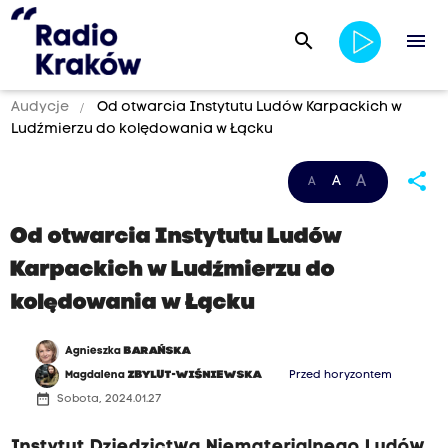
search
menu
Audycje
Od otwarcia Instytutu Ludów Karpackich w
Ludźmierzu do kolędowania w Łącku
share
A
A
A
Od otwarcia Instytutu Ludów
Karpackich w Ludźmierzu do
kolędowania w Łącku
Agnieszka
BARAŃSKA
Magdalena
ZBYLUT-WIŚNIEWSKA
Przed horyzontem
date_range
Sobota, 2024.01.27
Instytut Dziedzictwa Niematerialnego Ludów