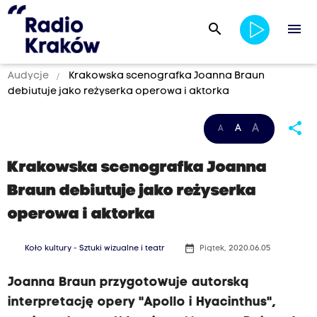
search
menu
Audycje
Krakowska scenografka Joanna Braun
debiutuje jako reżyserka operowa i aktorka
share
A
A
A
Krakowska scenografka Joanna
Braun debiutuje jako reżyserka
operowa i aktorka
date_range
Koło kultury - Sztuki wizualne i teatr
Piątek, 2020.06.05
Joanna Braun przygotowuje autorską
interpretację opery "Apollo i Hyacinthus",