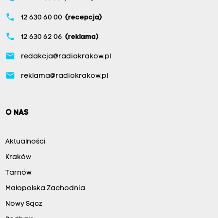
phone
12 630 60 00
(recepcja)
phone
12 630 62 06
(reklama)
email
redakcja@radiokrakow.pl
email
reklama@radiokrakow.pl
O NAS
Aktualności
Kraków
Tarnów
Małopolska Zachodnia
Nowy Sącz