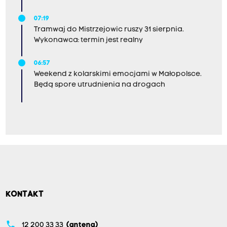
07:19
Tramwaj do Mistrzejowic ruszy 31 sierpnia.
Wykonawca: termin jest realny
06:57
Weekend z kolarskimi emocjami w Małopolsce.
Będą spore utrudnienia na drogach
KONTAKT
phone
12 200 33 33
(antena)