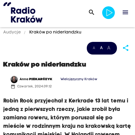
search
menu
Audycje
Kraków po niderlandzku
share
A
A
A
Kraków po niderlandzku
Anna
PIEKARCZYK
Wielojęzyczny Kraków
date_range
Czwartek, 2024.09.12
Robin Rook przyjechał z Kerkrade 13 lat temu i
jedną z pierwszych rzeczy, jakie zrobił była
zamiana roweru, którym poruszał się po
mieście w rodzinnym kraju na krakowską kartę
komunikacji miejskiej. W Holandii rowerem