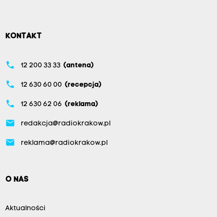
KONTAKT
phone
12 200 33 33
(antena)
phone
12 630 60 00
(recepcja)
phone
12 630 62 06
(reklama)
email
redakcja@radiokrakow.pl
email
reklama@radiokrakow.pl
O NAS
Aktualności