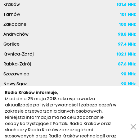
Kraków
101.6 MHz
Tarnów
101 MHz
Zakopane
100 MHz
Andrychów
98.8 MHz
Gorlice
97.4 MHz
Krynica-Zdrój
102.1 MHz
Rabka-Zdrój
87.6 MHz
Szczawnica
90 MHz
Nowy Sącz
90 MHz
Radio Kraków informuje,
iż od dnia 25 maja 2018 roku wprowadza
aktualizację polityki prywatności i zabezpieczeń w
zakresie przetwarzania danych osobowych.
Niniejsza informacja ma na celu zapoznanie
osoby korzystające z Portalu Radia Kraków oraz
słuchaczy Radia Kraków ze szczegółami
stosowanych przez Radio Kraków technologii oraz