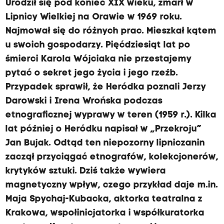
Urodził się pod koniec XIX wieku, zmarł w
Lipnicy Wielkiej na Orawie w 1969 roku.
Najmował się do różnych prac. Mieszkał kątem
u swoich gospodarzy. Pięćdziesiąt lat po
śmierci Karola Wójciaka nie przestajemy
pytać o sekret jego życia i jego rzeźb.
Przypadek sprawił, że Heródka poznali Jerzy
Darowski i Irena Wrońska podczas
etnograficznej wyprawy w teren (1959 r.). Kilka
lat później o Heródku napisał w „Przekroju”
Jan Bujak. Odtąd ten niepozorny lipniczanin
zaczął przyciągać etnografów, kolekcjonerów,
krytyków sztuki. Dziś także wywiera
magnetyczny wpływ, czego przykład daje m.in.
Maja Spychaj-Kubacka, aktorka teatralna z
Krakowa, wspołinicjatorka i współkuratorka