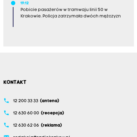
19:12
Pobicie pasażerów w tramwaju linii 50 w
Krakowie. Policja zatrzymała dwóch mężczyzn
KONTAKT
phone
12 200 33 33
(antena)
phone
12 630 60 00
(recepcja)
phone
12 630 62 06
(reklama)