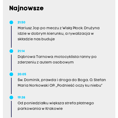
Najnowsze
21:50
Mariusz Jop po meczu z Wisłą Płock: Drużyna
idzie w dobrym kierunku, a rywalizacja w
składzie nas buduje
21:14
Dąbrowa Tarnowa: motocyklista ranny po
zderzeniu z autem osobowym
20:05
Św. Dominik, prawda i droga do Boga. O. Stefan
Maria Norkowski OP: „Podnieść oczy ku niebu”
19:38
Od poniedziałku większa strefa płatnego
parkowania w Krakowie