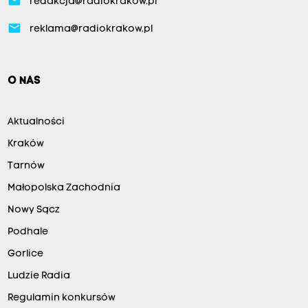
email
redakcja@radiokrakow.pl
email
reklama@radiokrakow.pl
O NAS
Aktualności
Kraków
Tarnów
Małopolska Zachodnia
Nowy Sącz
Podhale
Gorlice
Ludzie Radia
Regulamin konkursów