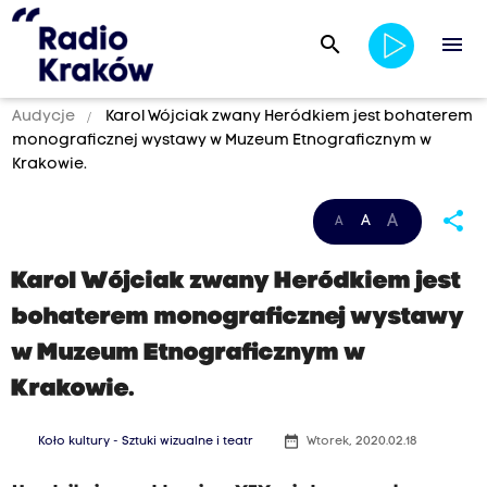
search
menu
Audycje
Karol Wójciak zwany Heródkiem jest bohaterem
monograficznej wystawy w Muzeum Etnograficznym w
Krakowie.
share
A
A
A
Karol Wójciak zwany Heródkiem jest
bohaterem monograficznej wystawy
w Muzeum Etnograficznym w
Krakowie.
date_range
Koło kultury - Sztuki wizualne i teatr
Wtorek, 2020.02.18