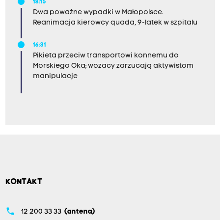
18:15
Dwa poważne wypadki w Małopolsce.
Reanimacja kierowcy quada, 9-latek w szpitalu
16:31
Pikieta przeciw transportowi konnemu do
Morskiego Oka; wozacy zarzucają aktywistom
manipulacje
KONTAKT
phone
12 200 33 33
(antena)