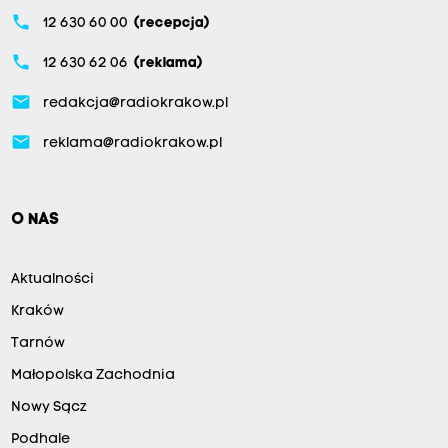
phone
12 630 60 00
(recepcja)
phone
12 630 62 06
(reklama)
email
redakcja@radiokrakow.pl
email
reklama@radiokrakow.pl
O NAS
Aktualności
Kraków
Tarnów
Małopolska Zachodnia
Nowy Sącz
Podhale