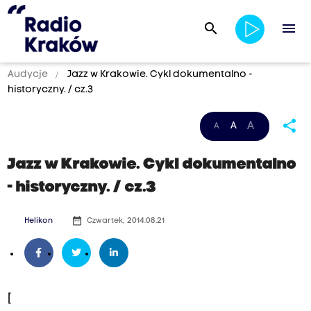
search
menu
Audycje
Jazz w Krakowie. Cykl dokumentalno -
historyczny. / cz.3
share
A
A
A
Jazz w Krakowie. Cykl dokumentalno
- historyczny. / cz.3
date_range
Helikon
Czwartek, 2014.08.21
[