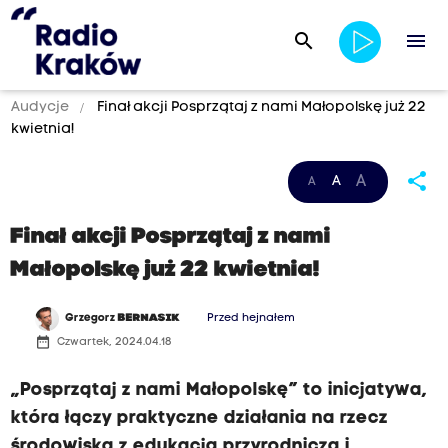
search
menu
Audycje
Finał akcji Posprzątaj z nami Małopolskę już 22
kwietnia!
share
A
A
A
Finał akcji Posprzątaj z nami
Małopolskę już 22 kwietnia!
Grzegorz
BERNASIK
Przed hejnałem
date_range
Czwartek, 2024.04.18
„Posprzątaj z nami Małopolskę” to inicjatywa,
która łączy praktyczne działania na rzecz
środowiska z edukacją przyrodniczą i