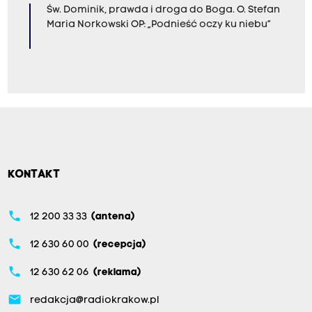
Św. Dominik, prawda i droga do Boga. O. Stefan
Maria Norkowski OP: „Podnieść oczy ku niebu”
KONTAKT
phone
12 200 33 33
(antena)
phone
12 630 60 00
(recepcja)
phone
12 630 62 06
(reklama)
email
redakcja@radiokrakow.pl