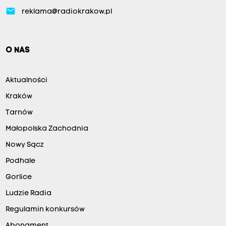
email
reklama@radiokrakow.pl
O NAS
Aktualności
Kraków
Tarnów
Małopolska Zachodnia
Nowy Sącz
Podhale
Gorlice
Ludzie Radia
Regulamin konkursów
Abonament