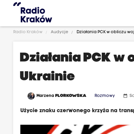
Radio Kraków
Audycje
Działania PCK w obliczu wo
Działania PCK w 
Ukrainie
date_range
Marzena
FLORKOWSKA
Rozmowy
So
Użycie znaku czerwonego krzyża na trans