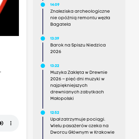
14:09
Znaleziska archeologiczne
nie opóźnią remontu węzła
Bagatela
13:39
Barok na Spiszu Niedzica
2026
13:22
.
Muzyka Zaklęta w Drewnie
2026 – pięć dni muzyki w
najpiękniejszych
drewnianych zabytkach
Małopolski
12:52
Upał zatrzymuje pociągi.
Wielu pasażerów czeka na
Dworcu Głównym w Krakowie