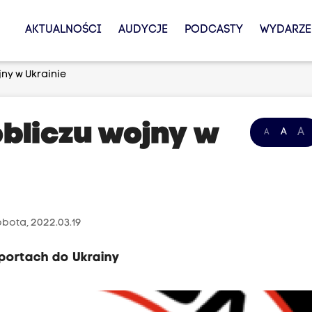
AKTUALNOŚCI
AUDYCJE
PODCASTY
WYDARZE
jny w Ukrainie
obliczu wojny w
A
A
A
bota, 2022.03.19
portach do Ukrainy