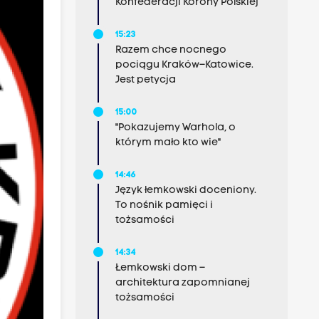
Konfederacji Korony Polskiej
15:23
Razem chce nocnego
pociągu Kraków–Katowice.
Jest petycja
15:00
"Pokazujemy Warhola, o
którym mało kto wie"
14:46
Język łemkowski doceniony.
To nośnik pamięci i
tożsamości
14:34
Łemkowski dom –
architektura zapomnianej
tożsamości