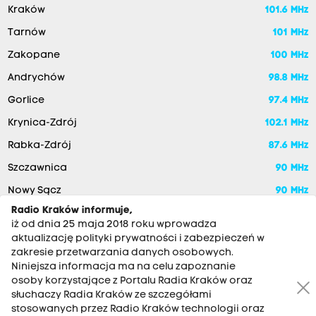
Kraków
101.6 MHz
Tarnów
101 MHz
Zakopane
100 MHz
Andrychów
98.8 MHz
Gorlice
97.4 MHz
Krynica-Zdrój
102.1 MHz
Rabka-Zdrój
87.6 MHz
Szczawnica
90 MHz
Nowy Sącz
90 MHz
Radio Kraków informuje,
iż od dnia 25 maja 2018 roku wprowadza
aktualizację polityki prywatności i zabezpieczeń w
zakresie przetwarzania danych osobowych.
Niniejsza informacja ma na celu zapoznanie
osoby korzystające z Portalu Radia Kraków oraz
słuchaczy Radia Kraków ze szczegółami
stosowanych przez Radio Kraków technologii oraz