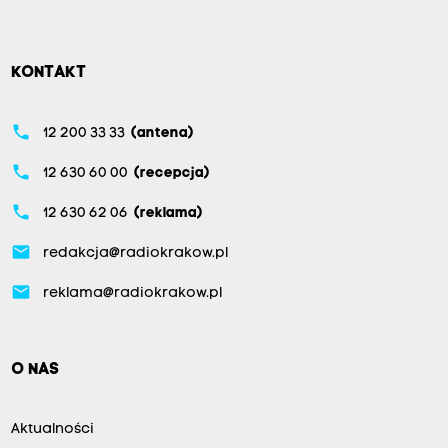
KONTAKT
phone
12 200 33 33
(antena)
phone
12 630 60 00
(recepcja)
phone
12 630 62 06
(reklama)
email
redakcja@radiokrakow.pl
email
reklama@radiokrakow.pl
O NAS
Aktualności