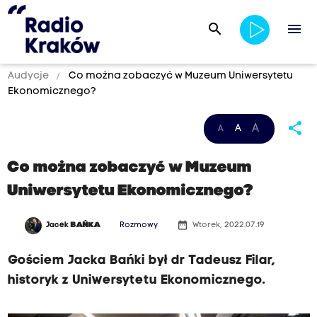
search
menu
Audycje
Co można zobaczyć w Muzeum Uniwersytetu
Ekonomicznego?
share
A
A
A
Co można zobaczyć w Muzeum
Uniwersytetu Ekonomicznego?
date_range
Jacek
BAŃKA
Rozmowy
Wtorek, 2022.07.19
Gościem Jacka Bańki był dr Tadeusz Filar,
historyk z Uniwersytetu Ekonomicznego.