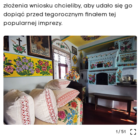
złożenia wniosku chcieliby, aby udało się go
dopiąć przed tegorocznym finałem tej
popularnej imprezy.
crop_free
1
/ 51