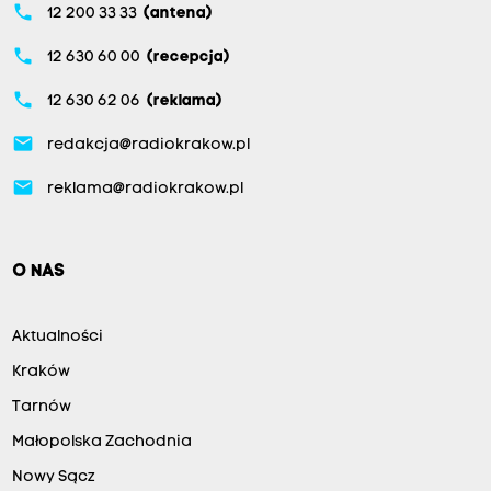
phone
12 200 33 33
(antena)
phone
12 630 60 00
(recepcja)
phone
12 630 62 06
(reklama)
email
redakcja@radiokrakow.pl
email
reklama@radiokrakow.pl
O NAS
Aktualności
Kraków
Tarnów
Małopolska Zachodnia
Nowy Sącz