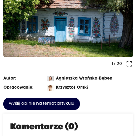
crop_free
1
/ 20
Autor:
Agnieszka Wrońska-Bęben
Opracowanie:
Krzysztof Orski
Wyślij opinię na temat artykułu
Komentarze (0)