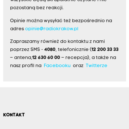
Wszystkie będą skrupulatnie czytane i nie
pozostaną bez reakcji.
Opinie można wysyłać też bezpośrednio na
adres
opinie@radiokrakow.pl
Zapraszamy również do kontaktu z nami
poprzez SMS -
4080
, telefonicznie (
12 200 33 33
– antena,
12 630 60 00
– recepcja), a także na
nasz profil na
Facebooku
oraz
Twitterze
KONTAKT