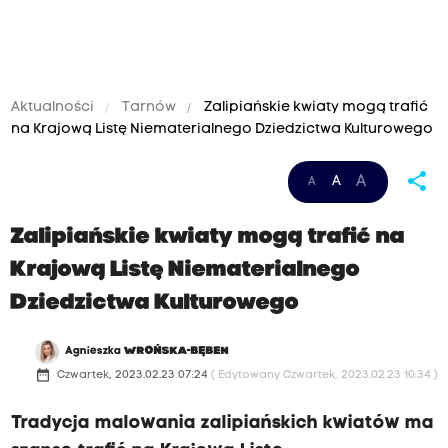
Aktualności
Tarnów
Zalipiańskie kwiaty mogą trafić
na Krajową Listę Niematerialnego Dziedzictwa Kulturowego
share
A
A
A
Zalipiańskie kwiaty mogą trafić na
Krajową Listę Niematerialnego
Dziedzictwa Kulturowego
Agnieszka
WROŃSKA-BĘBEN
date_range
Czwartek, 2023.02.23 07:24
( Edytowany Czwartek, 2023.02.23 10:34 )
Tradycja malowania zalipiańskich kwiatów ma