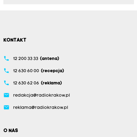
KONTAKT
phone
12 200 33 33
(antena)
phone
12 630 60 00
(recepcja)
phone
12 630 62 06
(reklama)
email
redakcja@radiokrakow.pl
email
reklama@radiokrakow.pl
O NAS