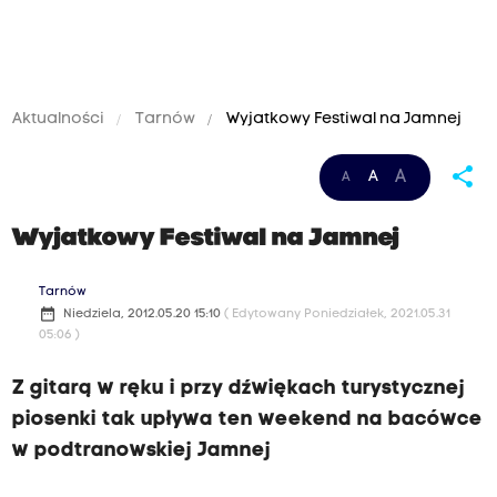
Aktualności
Tarnów
Wyjatkowy Festiwal na Jamnej
share
A
A
A
Wyjatkowy Festiwal na Jamnej
Tarnów
date_range
Niedziela, 2012.05.20 15:10
( Edytowany Poniedziałek, 2021.05.31
05:06 )
Z gitarą w ręku i przy dźwiękach turystycznej
piosenki tak upływa ten weekend na bacówce
w podtranowskiej Jamnej