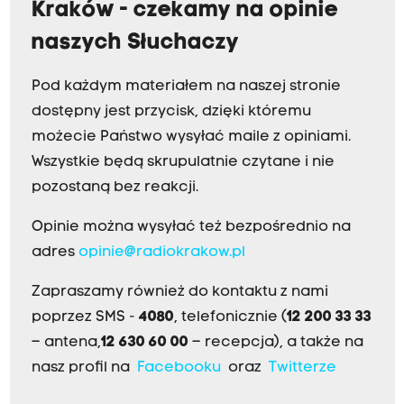
Kraków - czekamy na opinie
naszych Słuchaczy
Pod każdym materiałem na naszej stronie
dostępny jest przycisk, dzięki któremu
możecie Państwo wysyłać maile z opiniami.
Wszystkie będą skrupulatnie czytane i nie
pozostaną bez reakcji.
Opinie można wysyłać też bezpośrednio na
adres
opinie@radiokrakow.pl
Zapraszamy również do kontaktu z nami
poprzez SMS -
4080
, telefonicznie (
12 200 33 33
– antena,
12 630 60 00
– recepcja), a także na
nasz profil na
Facebooku
oraz
Twitterze