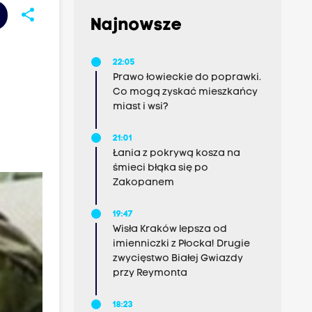
share
Najnowsze
22:05
Prawo łowieckie do poprawki.
Co mogą zyskać mieszkańcy
miast i wsi?
21:01
Łania z pokrywą kosza na
śmieci błąka się po
Zakopanem
19:47
Wisła Kraków lepsza od
imienniczki z Płocka! Drugie
zwycięstwo Białej Gwiazdy
przy Reymonta
18:23