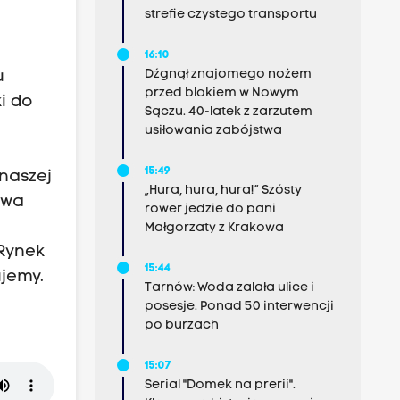
strefie czystego transportu
16:10
Dźgnął znajomego nożem
u
przed blokiem w Nowym
i do
Sączu. 40-latek z zarzutem
usiłowania zabójstwa
15:49
naszej
„Hura, hura, hura!” Szósty
twa
rower jedzie do pani
Małgorzaty z Krakowa
 Rynek
15:44
ujemy.
Tarnów: Woda zalała ulice i
posesje. Ponad 50 interwencji
po burzach
15:07
Serial "Domek na prerii".