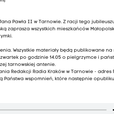
nij
ana Pawła II w Tarnowie. Z racji tego jubileusz
ską zaprasza wszystkich mieszkańców Małopolsk
zymki.
enia. Wszystkie materiały będą publikowane na 
 czwartek po godzinie 14.05 o pielgrzymce i pańs
j tarnowskiej antenie.
nia Redakcji Radia Kraków w Tarnowie - adres
ają Państwa wspomnień, które następnie opublik