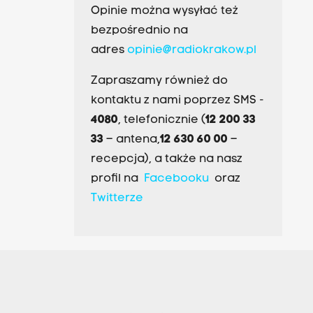
Opinie można wysyłać też
bezpośrednio na
adres
opinie@radiokrakow.pl
Zapraszamy również do
kontaktu z nami poprzez SMS -
4080
, telefonicznie (
12 200 33
33
– antena,
12 630 60 00
–
recepcja), a także na nasz
profil na
Facebooku
oraz
Twitterze