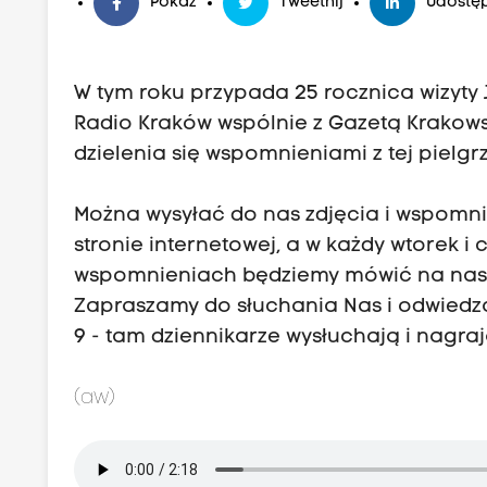
Pokaż
Tweetnij
Udostęp
W tym roku przypada 25 rocznica wizyty J
Radio Kraków wspólnie z Gazetą Krakow
dzielenia się wspomnieniami z tej pielgr
Można wysyłać do nas zdjęcia i wspomni
stronie internetowej, a w każdy wtorek i
wspomnieniach będziemy mówić na nasze
Zapraszamy do słuchania Nas i odwiedza
9 - tam dziennikarze wysłuchają i nagr
(aw)