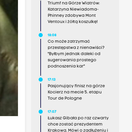
Triumf na Górze Wiatrów:
Katarzyna Niewiadoma-
Phinney zdobywa Mont
Ventoux i żółtą koszulkę!
18:08
Co może zatrzymać
przestępstwa z nienawiści?
"Byłbym jednak daleki od
sugerowania prostego
podnoszenia kar"
17:13
Pasjonujący finisz na górze
Kocierz na mecie 5. etapu
Tour de Pologne
17:07
Łukasz Gibała po raz czwarty
chce zostać prezydentem
Krakowa. Mówi o zadłużeniu i