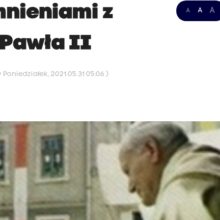
mnieniami z
A
A
A
 Pawła II
Poniedziałek, 2021.05.31 05:06 )