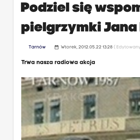
Podziel się wspo
pielgrzymki Jana
date_range
Tarnów
Wtorek, 2012.05.22 13:28
( Edytowany 
Trwa nasza radiowa akcja