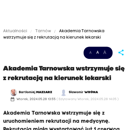
Aktualności
Tarnów
Akademia Tarnowska
wstrzymuje się z rekrutacją na kierunek lekarski
share
A
A
A
Akademia Tarnowska wstrzymuje się
z rekrutacją na kierunek lekarski
Bartłomiej
MAZIARZ
Sławomir
WRONA
date_range
Wtorek, 2024.05.28 13:55
( Edytowany Wtorek, 2024.05.28 14:05 )
Akademia Tarnowska wstrzymuje się z
uruchomieniem rekrutacji na medycynę.
Rekrutacja miała wystartować już 1 czerwca.