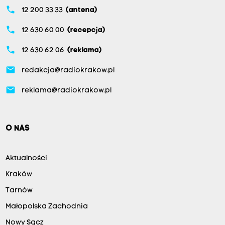
phone
12 200 33 33
(antena)
phone
12 630 60 00
(recepcja)
phone
12 630 62 06
(reklama)
email
redakcja@radiokrakow.pl
email
reklama@radiokrakow.pl
O NAS
Aktualności
Kraków
Tarnów
Małopolska Zachodnia
Nowy Sącz