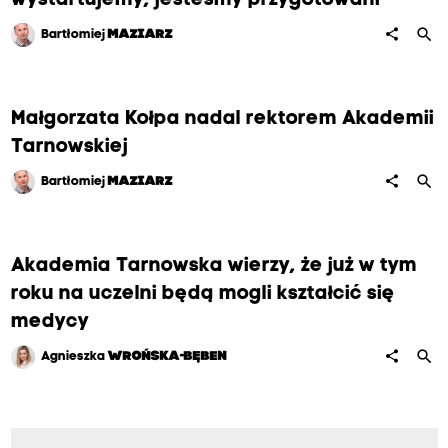
wystartujemy, jesteśmy przygotowani"
search
share
Bartłomiej
MAZIARZ
Małgorzata Kołpa nadal rektorem Akademii
Tarnowskiej
search
share
Bartłomiej
MAZIARZ
Akademia Tarnowska wierzy, że już w tym
roku na uczelni będą mogli kształcić się
medycy
search
share
Agnieszka
WROŃSKA-BĘBEN