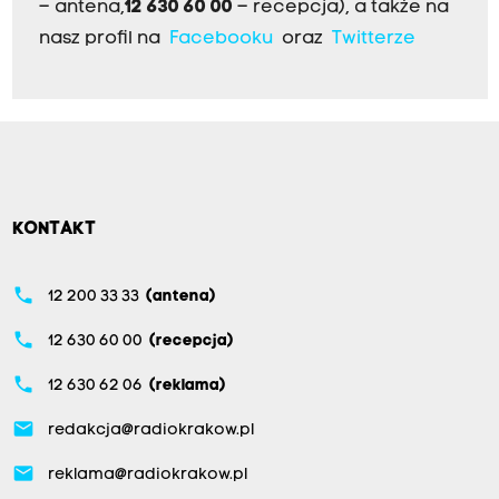
– antena,
12 630 60 00
– recepcja), a także na
nasz profil na
Facebooku
oraz
Twitterze
KONTAKT
phone
12 200 33 33
(antena)
phone
12 630 60 00
(recepcja)
phone
12 630 62 06
(reklama)
email
redakcja@radiokrakow.pl
email
reklama@radiokrakow.pl