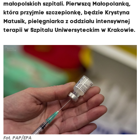
małopolskich szpitali. Pierwszą Małopolanką,
która przyjmie szczepionkę, będzie Krystyna
Matusik, pielęgniarka z oddziału intensywnej
terapii w Szpitalu Uniwersyteckim w Krakowie.
Fot. PAP/EPA