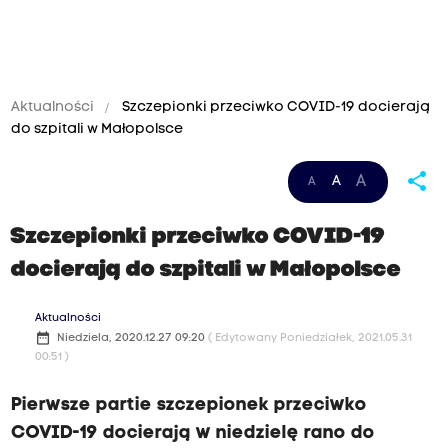
Aktualności
Szczepionki przeciwko COVID-19 docierają
do szpitali w Małopolsce
share
A
A
A
Szczepionki przeciwko COVID-19
docierają do szpitali w Małopolsce
Aktualności
date_range
Niedziela, 2020.12.27 09:20
( Edytowany Poniedziałek, 2021.05.31
00:51 )
Pierwsze partie szczepionek przeciwko
COVID-19 docierają w niedzielę rano do