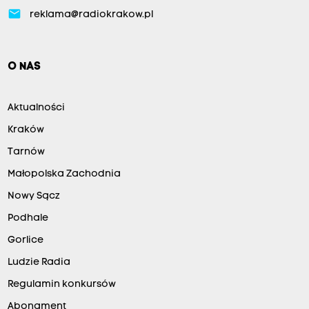
email
reklama@radiokrakow.pl
O NAS
Aktualności
Kraków
Tarnów
Małopolska Zachodnia
Nowy Sącz
Podhale
Gorlice
Ludzie Radia
Regulamin konkursów
Abonament