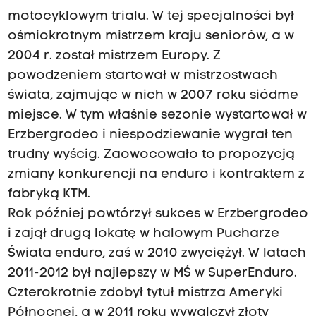
motocyklowym trialu. W tej specjalności był
ośmiokrotnym mistrzem kraju seniorów, a w
2004 r. został mistrzem Europy. Z
powodzeniem startował w mistrzostwach
świata, zajmując w nich w 2007 roku siódme
miejsce. W tym właśnie sezonie wystartował w
Erzbergrodeo i niespodziewanie wygrał ten
trudny wyścig. Zaowocowało to propozycją
zmiany konkurencji na enduro i kontraktem z
fabryką KTM.
Rok później powtórzył sukces w Erzbergrodeo
i zajął drugą lokatę w halowym Pucharze
Świata enduro, zaś w 2010 zwyciężył. W latach
2011-2012 był najlepszy w MŚ w SuperEnduro.
Czterokrotnie zdobył tytuł mistrza Ameryki
Północnej, a w 2011 roku wywalczył złoty