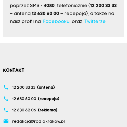
poprzez SMS -
4080
, telefonicznie (
12 200 33 33
– antena,
12 630 60 00
– recepcja), a także na
nasz profil na
Facebooku
oraz
Twitterze
KONTAKT
phone
12 200 33 33
(antena)
phone
12 630 60 00
(recepcja)
phone
12 630 62 06
(reklama)
email
redakcja@radiokrakow.pl