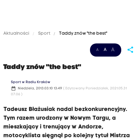
Aktualności
Sport
Taddy znów "the best"
share
A
A
A
Taddy znów "the best"
Sport w Radiu Kraków
date_range
Niedziela, 2013.03.10 13:49
( Edytowany Poniedziałek, 2021.05.31
07:06 )
Tadeusz Błażusiak nadal bezkonkurencyjny.
Tym razem urodzony w Nowym Targu, a
mieszkający i trenujący w Andorze,
motocyklista sięgnął po kolejny tytuł Mistrza