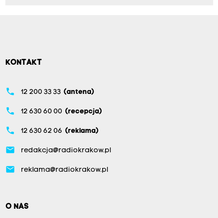
KONTAKT
phone
12 200 33 33
(antena)
phone
12 630 60 00
(recepcja)
phone
12 630 62 06
(reklama)
email
redakcja@radiokrakow.pl
email
reklama@radiokrakow.pl
O NAS