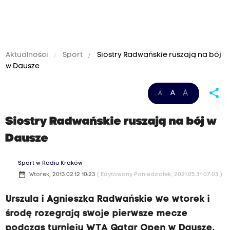
Aktualności
Sport
Siostry Radwańskie ruszają na bój
w Dausze
share
A
A
A
Siostry Radwańskie ruszają na bój w
Dausze
Sport w Radiu Kraków
date_range
Wtorek, 2013.02.12 10:23
( Edytowany Poniedziałek, 2021.05.31 07:03 )
Urszula i Agnieszka Radwańskie we wtorek i
środę rozegrają swoje pierwsze mecze
podczas turnieju WTA Qatar Open w Dausze.