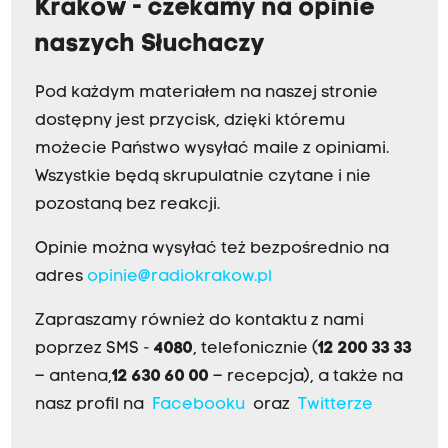
Kraków - czekamy na opinie
naszych Słuchaczy
Pod każdym materiałem na naszej stronie
dostępny jest przycisk, dzięki któremu
możecie Państwo wysyłać maile z opiniami.
Wszystkie będą skrupulatnie czytane i nie
pozostaną bez reakcji.
Opinie można wysyłać też bezpośrednio na
adres
opinie@radiokrakow.pl
Zapraszamy również do kontaktu z nami
poprzez SMS -
4080
, telefonicznie (
12 200 33 33
– antena,
12 630 60 00
– recepcja), a także na
nasz profil na
Facebooku
oraz
Twitterze