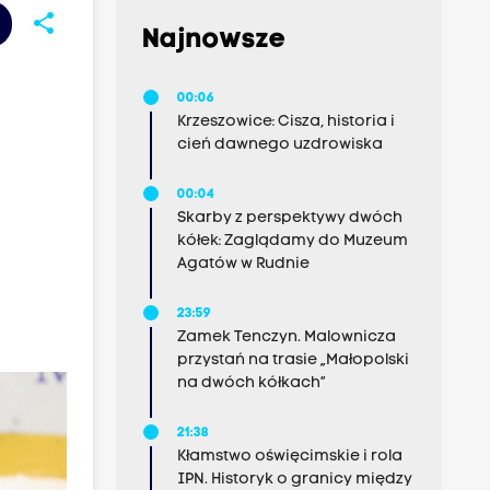
share
Najnowsze
00:06
Krzeszowice: Cisza, historia i
cień dawnego uzdrowiska
00:04
Skarby z perspektywy dwóch
kółek: Zaglądamy do Muzeum
Agatów w Rudnie
a
23:59
Zamek Tenczyn. Malownicza
przystań na trasie „Małopolski
na dwóch kółkach”
21:38
Kłamstwo oświęcimskie i rola
IPN. Historyk o granicy między