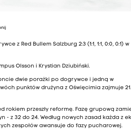
nij
ce z Red Bullem Salzburg 2:3 (1:1, 1:1, 0:0, 0:1) w
pus Olsson i Krystian Dziubiński.
oncie dwie porażki po dogrywce i jedną w
wóch punktów drużyna z Oświęcimia zajmuje 21
rzed rokiem przeszły reformę. Fazę grupową zam
żyn - z 32 do 24. Według nowych zasad każda z e
szych zespołów awansuje do fazy pucharowej.