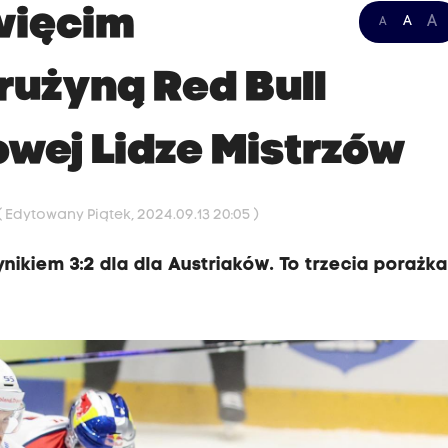
święcim
A
A
A
rużyną Red Bull
owej Lidze Mistrzów
( Edytowany Piątek, 2024.09.13 20:05 )
ikiem 3:2 dla dla Austriaków. To trzecia porażk