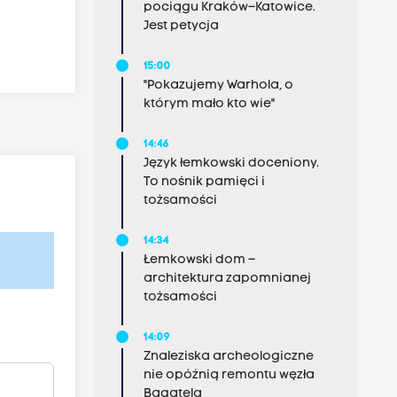
pociągu Kraków–Katowice.
Jest petycja
15:00
"Pokazujemy Warhola, o
którym mało kto wie"
14:46
Język łemkowski doceniony.
To nośnik pamięci i
tożsamości
14:34
Łemkowski dom –
architektura zapomnianej
tożsamości
14:09
Znaleziska archeologiczne
nie opóźnią remontu węzła
Bagatela