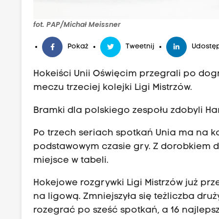
fot. PAP/Michał Meissner
Pokaż
Tweetnij
Udostęp
Hokeiści Unii Oświęcim przegrali po dogryw
meczu trzeciej kolejki Ligi Mistrzów.
Bramki dla polskiego zespołu zdobyli Ham
Po trzech seriach spotkań Unia ma na k
podstawowym czasie gry. Z dorobkiem d
miejsce w tabeli.
Hokejowe rozgrywki Ligi Mistrzów już p
na ligową. Zmniejszyła się teżliczba dru
rozegrać po sześć spotkań, a 16 najlep