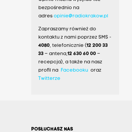
bezpośrednio na
adres
opinie@radiokrakow.pl
Zapraszamy również do
kontaktu z nami poprzez SMS -
4080
, telefonicznie (
12 200 33
33
– antena,
12 630 60 00
–
recepcja), a także na nasz
profil na
Facebooku
oraz
Twitterze
POSŁUCHASZ NAS