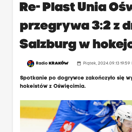
Re- Plast Unia O
przegrywa 3:2 z d
Salzburg w hokej
date_range
Radio
KRAKÓW
Piątek, 2024.09.13 19:59
Spotkanie po dogrywce zakończyło się wyn
hokeistów z Oświęcimia.