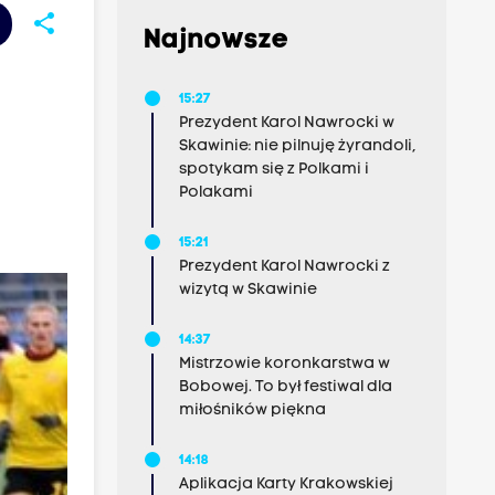
share
Najnowsze
15:27
Prezydent Karol Nawrocki w
Skawinie: nie pilnuję żyrandoli,
spotykam się z Polkami i
Polakami
15:21
Prezydent Karol Nawrocki z
wizytą w Skawinie
14:37
Mistrzowie koronkarstwa w
Bobowej. To był festiwal dla
miłośników piękna
14:18
Aplikacja Karty Krakowskiej