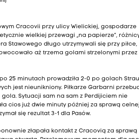
nij
ym Cracovii przy ulicy Wielickiej, gospodarze
etycznie wielkiej przewagi „na papierze”, różnic
era Stawowego długo utrzymywali się przy piłce,
zaowocowało aż trzema golami strzelonymi przez
 po 25 minutach prowadziła 2-0 po golach Strau
ch jest nieunikniony. Piłkarze Garbarni przebudz
ola. Sytuacji sam na sam z Perdijiciem nie
a cios już dwie minuty później za sprawą celne
zymał się rezultat 3-1 dla Pasów.
ponownie złapała kontakt z Cracovią za sprawą