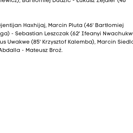
elewicz), Bartłomiej Dudzic - Łukasz Zejdler (46'
jentijan Haxhijaj, Marcin Pluta (46' Bartłomiej
laga) - Sebastian Leszczak (62' Ifeanyi Nwachukw
nus Uwakwe (85' Krzysztof Kalemba), Marcin Siedla
bdalla - Mateusz Broź.