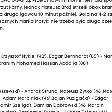
sprawą otwartą. Przełomowym momentem dla spo
zut karny, jednak Mateusz Broź strzelił obok bra
 drugoligowcu 10 minut później. Gola na 4-2 str
cznych Marka Motyki nie trzeba było długo cze
n.
 Krzysztof Nykiel (42'), Edgar Bernhardt (85') - Ma
, Ibrahim Mohamed Hassan Abdalla (88')
eszewski) - Andraž Struna, Mateusz Żytko (46' Mat
ź), Adam Marciniak (46' Bojan Puzigaća) - Edgar
omir Szeliga), Damian Dąbrowski (46' Marcin