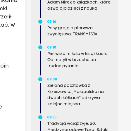
tkania
Adam Mirek o książkach, które
mki.
oswajają dzieci z nauką
zelił
09:16
kać. W
Pasy grają o pierwsze
zwycięstwo. TRANSMISJA
09:10
Pierwsza miłość w książkach.
Od motyli w brzuchu po
rcin
trudne pytania
09:00
Zielona pocztówka z
Krzeszowic. „Małopolska na
dwóch kółkach” odkrywa
kolejne miejsca
e
08:35
Tradycja wciąż żyje. 50.
Międzynarodowe Targi Sztuki