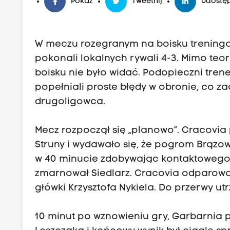
Pokaż
Tweetnij
Udostęp
W meczu rozegranym na boisku treningow
pokonali lokalnych rywali 4-3. Mimo teor
boisku nie było widać. Podopieczni tren
popełniali proste błędy w obronie, co 
drugoligowca.
Mecz rozpoczął się „planowo”. Cracovia
Struny i wydawało się, że pogrom Brązowy
w 40 minucie zdobywając kontaktowego g
zmarnował Siedlarz. Cracovia odparował
główki Krzysztofa Nykiela. Do przerwy utr
10 minut po wznowieniu gry, Garbarnia 