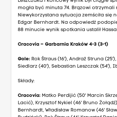
Leszczaka i końcowy wynik był ciągle 
mogła być minuta 74. Brązowi otrzymali r
Niewykorzystana sytuacja zemściła się na
Edgar Bernhardt. Na odpowiedź podopie
88 minucie wynik spotkania ustalił Hassa
Cracovia – Garbarnia Kraków 4-3 (3-1)
Gole:
Rok Štraus (16'), Andraž Struna (25'),
Siedlarz (40'), Sebastian Leszczak (54')
Składy:
Cracovia:
Matko Perdijić (50' Marcin Skrz
Lacić), Krzysztof Nykiel (46' Bruno Żołąd
Bernhardt, Władisław Romanow (46' Sław