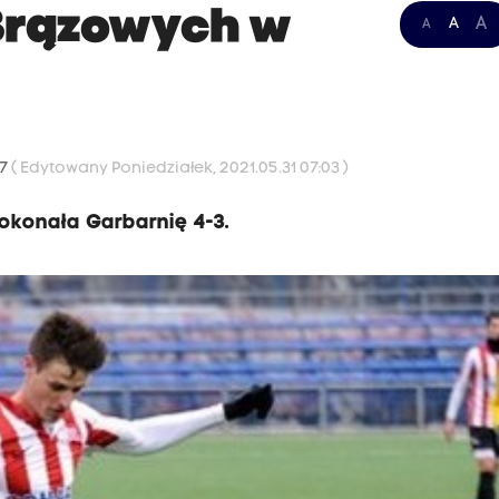
 Brązowych w
A
A
A
17
( Edytowany Poniedziałek, 2021.05.31 07:03 )
konała Garbarnię 4-3.