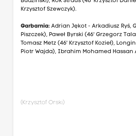
Budziński), Rok Štraus (46' Krzysztof Dani
Krzysztof Szewczyk).
Garbarnia:
Adrian Jękot - Arkadiusz Ryś, G
Piszczek), Paweł Byrski (46' Grzegorz Ta
Tomasz Metz (46' Krzysztof Kozieł), Longi
Piotr Wajda), Ibrahim Mohamed Hassan A
(Krzysztof Orski)