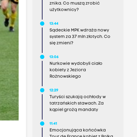
znika. Co muszą zrobić
użytkownicy?
13:44
Sądeckie MPK wdraża nowy
system za 37 mln złotych. Co
się zmieni?
13:06
Nurkowie wydobyli ciało
kobiety z Jeziora
Rożnowskiego
12:29
Turyści szukają ochłody w
tatrzańskich stawach. Za
kąpiel grożą mandaty
11:41
Emocjonująca końcówka
Tour de France kobiet z Polką