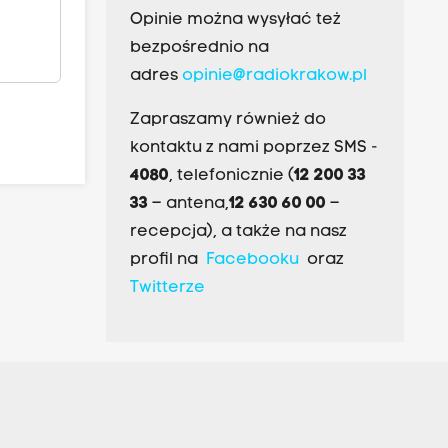
Opinie można wysyłać też
bezpośrednio na
adres
opinie@radiokrakow.pl
Zapraszamy również do
kontaktu z nami poprzez SMS -
4080
, telefonicznie (
12 200 33
33
– antena,
12 630 60 00
–
recepcja), a także na nasz
profil na
Facebooku
oraz
Twitterze