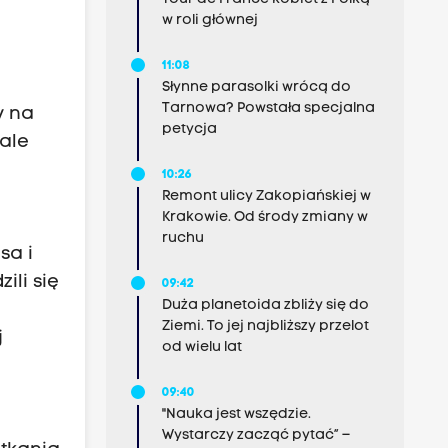
w roli głównej
11:08
Słynne parasolki wrócą do
Tarnowa? Powstała specjalna
y na
petycja
 ale
10:26
Remont ulicy Zakopiańskiej w
Krakowie. Od środy zmiany w
ruchu
sa i
ili się
09:42
Duża planetoida zbliży się do
Ziemi. To jej najbliższy przelot
j
od wielu lat
09:40
"Nauka jest wszędzie.
Wystarczy zacząć pytać” –