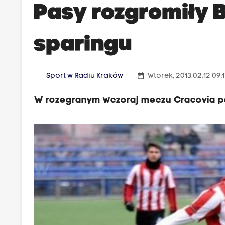
Pasy rozgromiły
sparingu
date_range
Sport w Radiu Kraków
Wtorek, 2013.02.12 09:
W rozegranym wczoraj meczu Cracovia po