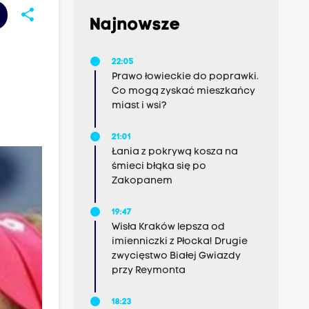
share
Najnowsze
22:05
Prawo łowieckie do poprawki.
Co mogą zyskać mieszkańcy
miast i wsi?
21:01
Łania z pokrywą kosza na
śmieci błąka się po
Zakopanem
19:47
Wisła Kraków lepsza od
imienniczki z Płocka! Drugie
zwycięstwo Białej Gwiazdy
przy Reymonta
18:23