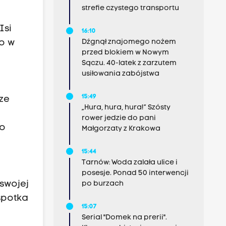
strefie czystego transportu
Isi
16:10
Dźgnął znajomego nożem
o w
przed blokiem w Nowym
Sączu. 40-latek z zarzutem
usiłowania zabójstwa
15:49
ze
„Hura, hura, hura!” Szósty
rower jedzie do pani
ko
Małgorzaty z Krakowa
15:44
Tarnów: Woda zalała ulice i
posesje. Ponad 50 interwencji
swojej
po burzach
spotka
15:07
Serial "Domek na prerii".