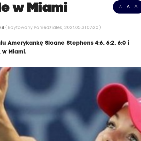
le w Miami
A
A
A
:38
( Edytowany Poniedziałek, 2021.05.31 07:20 )
u Amerykankę Sloane Stephens 4:6, 6:2, 6:0 i
 w Miami.