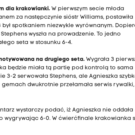
m dla krakowianki.
W pierwszym secie młoda
em za następczynie sióstr Williams, postawiła 
-3 był spotkaniem niezwykle wyrównanym. Dopier
 Stephens wyszła na prowadzenie. To jedno
łego seta w stosunku 6-4.
motywowana na drugiego seta.
Wygrała 3 pierws
ka będzie miała tą partię pod kontrolą to sama
nie 3-2 serwowała Stephens, ale Agnieszka szyb
ch gemach dwukrotnie przełamała serwis rywalki,
tarz wystarczy podać, iż Agnieszka nie oddała 
o wygrywając 6-0. W ćwierćfinale krakowianka 