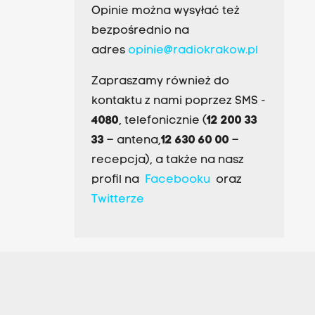
Opinie można wysyłać też
bezpośrednio na
adres
opinie@radiokrakow.pl
Zapraszamy również do
kontaktu z nami poprzez SMS -
4080
, telefonicznie (
12 200 33
33
– antena,
12 630 60 00
–
recepcja), a także na nasz
profil na
Facebooku
oraz
Twitterze