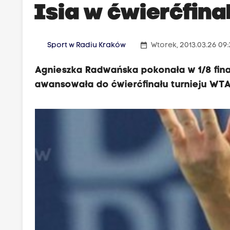
Isia w ćwierćfina
date_range
Sport w Radiu Kraków
Wtorek, 2013.03.26 09
Agnieszka Radwańska pokonała w 1/8 finał
awansowała do ćwierćfinału turnieju WTA