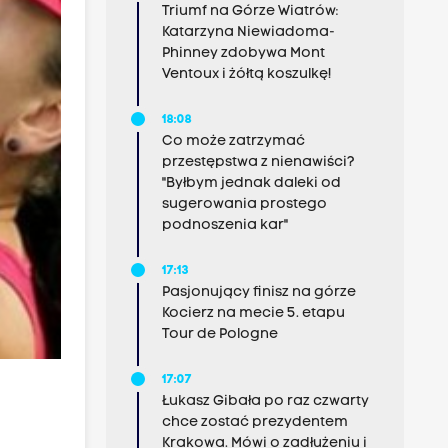
Triumf na Górze Wiatrów:
Katarzyna Niewiadoma-
Phinney zdobywa Mont
Ventoux i żółtą koszulkę!
18:08
Co może zatrzymać
przestępstwa z nienawiści?
"Byłbym jednak daleki od
sugerowania prostego
podnoszenia kar"
17:13
Pasjonujący finisz na górze
Kocierz na mecie 5. etapu
Tour de Pologne
17:07
Łukasz Gibała po raz czwarty
chce zostać prezydentem
Krakowa. Mówi o zadłużeniu i