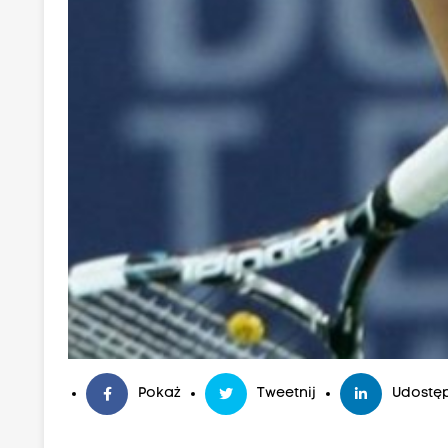
Pokaż
Tweetnij
Udostęp