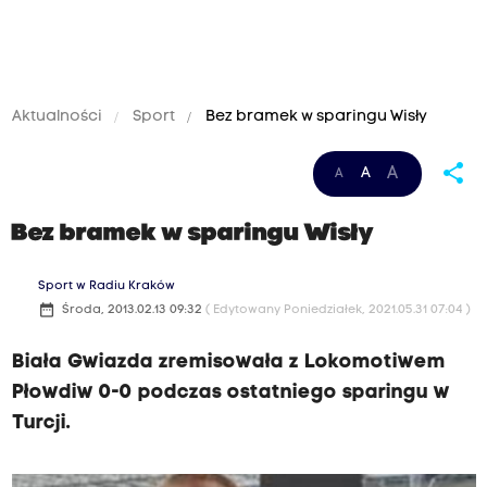
Aktualności
Sport
Bez bramek w sparingu Wisły
share
A
A
A
Bez bramek w sparingu Wisły
Sport w Radiu Kraków
date_range
Środa, 2013.02.13 09:32
( Edytowany Poniedziałek, 2021.05.31 07:04 )
Biała Gwiazda zremisowała z Lokomotiwem
Płowdiw 0-0 podczas ostatniego sparingu w
Turcji.