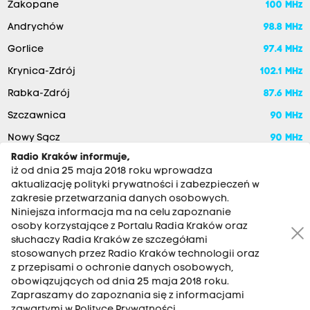
Zakopane
100 MHz
Andrychów
98.8 MHz
Gorlice
97.4 MHz
Krynica-Zdrój
102.1 MHz
Rabka-Zdrój
87.6 MHz
Szczawnica
90 MHz
Nowy Sącz
90 MHz
Radio Kraków informuje,
iż od dnia 25 maja 2018 roku wprowadza
aktualizację polityki prywatności i zabezpieczeń w
zakresie przetwarzania danych osobowych.
Niniejsza informacja ma na celu zapoznanie
osoby korzystające z Portalu Radia Kraków oraz
słuchaczy Radia Kraków ze szczegółami
stosowanych przez Radio Kraków technologii oraz
RADIO KRAKÓW SA. Aleja Juliusza Słowackiego 22, 30-007
z przepisami o ochronie danych osobowych,
Kraków
obowiązujących od dnia 25 maja 2018 roku.
Zapraszamy do zapoznania się z informacjami
Antena: 12 200 33 33
zawartymi w Polityce Prywatności.