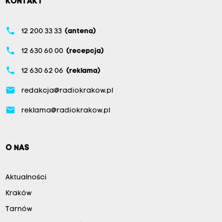
KONTAKT
phone
12 200 33 33
(antena)
phone
12 630 60 00
(recepcja)
phone
12 630 62 06
(reklama)
email
redakcja@radiokrakow.pl
email
reklama@radiokrakow.pl
O NAS
Aktualności
Kraków
Tarnów