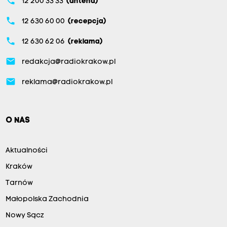
phone
12 200 33 33
(antena)
phone
12 630 60 00
(recepcja)
phone
12 630 62 06
(reklama)
email
redakcja@radiokrakow.pl
email
reklama@radiokrakow.pl
O NAS
Aktualności
Kraków
Tarnów
Małopolska Zachodnia
Nowy Sącz