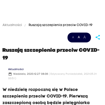
Aktualności
Ruszają szczepienia przeciw COVID-19
share
A
A
A
Ruszają szczepienia przeciw COVID-
19
Aktualności
date_range
Niedziela, 2020.12.27 08:08
( Edytowany Poniedziałek, 2021.05.31
00:51 )
W niedzielę rozpoczną się w Polsce
szczepienia przeciw COVID-19. Pierwszą
zaszczepioną osobą będzie pielęgniarka