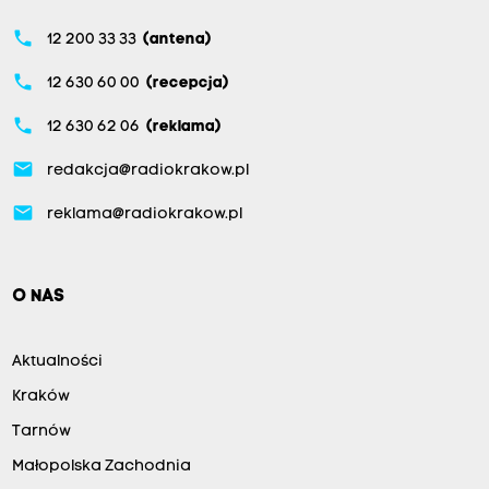
phone
12 200 33 33
(antena)
phone
12 630 60 00
(recepcja)
phone
12 630 62 06
(reklama)
email
redakcja@radiokrakow.pl
email
reklama@radiokrakow.pl
O NAS
Aktualności
Kraków
Tarnów
Małopolska Zachodnia