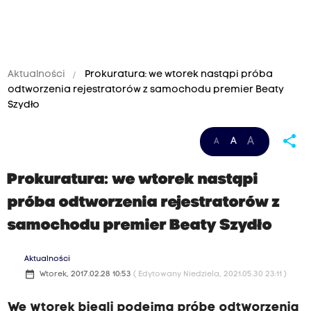
Aktualności
Prokuratura: we wtorek nastąpi próba
odtworzenia rejestratorów z samochodu premier Beaty
Szydło
share
A
A
A
Prokuratura: we wtorek nastąpi
próba odtworzenia rejestratorów z
samochodu premier Beaty Szydło
Aktualności
date_range
Wtorek, 2017.02.28 10:53
( Edytowany Niedziela, 2021.05.30 23:11 )
We wtorek biegli podejmą próbę odtworzenia