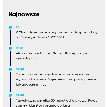
Najnowsze
08:11
Z Oleandrów znów ruszyli na szlak. Rozpoczął się
61. Marsz „Kadrówki”. ZDJĘCIA
08:01
Atak nożem w Nowym Sączu. Podejrzany w
rękach policji
08:00
To jedno z najlepszych miejsc na rowerowy
wypad z Krakowa. Dojedziesz tam pociągiem w
kilkanaście minut
08:00
Turystyczna perełka 30 minut od Krakowa. Pałac,
zamek, klasztor i brama do lasu