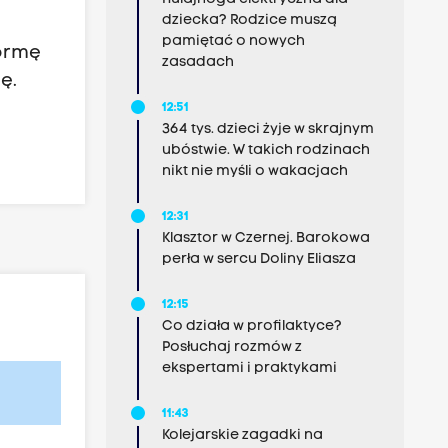
dziecka? Rodzice muszą
pamiętać o nowych
formę
zasadach
ę.
12:51
364 tys. dzieci żyje w skrajnym
ubóstwie. W takich rodzinach
nikt nie myśli o wakacjach
12:31
Klasztor w Czernej. Barokowa
perła w sercu Doliny Eliasza
12:15
Co działa w profilaktyce?
Posłuchaj rozmów z
ekspertami i praktykami
11:43
Kolejarskie zagadki na