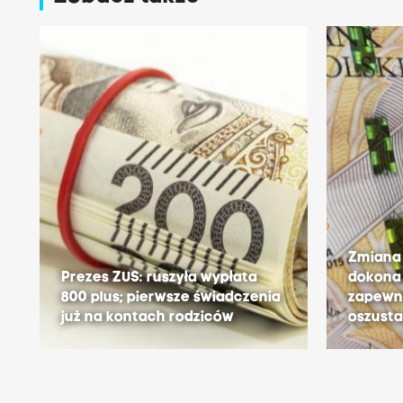
Zmiana 
Prezes ZUS: ruszyła wypłata
dokona 
800 plus; pierwsze świadczenia
zapewni
już na kontach rodziców
oszust