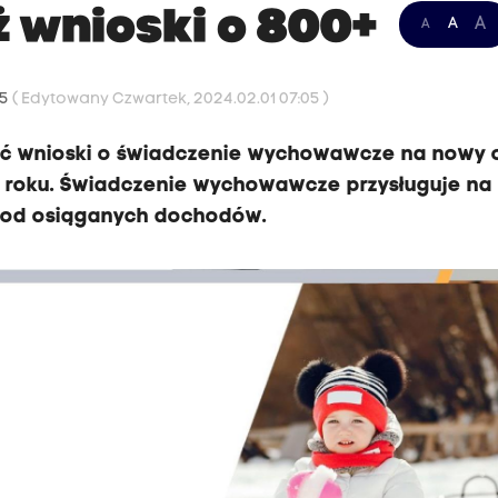
ż wnioski o 800+
A
A
A
45
( Edytowany Czwartek, 2024.02.01 07:05 )
wać wnioski o świadczenie wychowawcze na nowy 
25 roku. Świadczenie wychowawcze przysługuje na
ie od osiąganych dochodów.