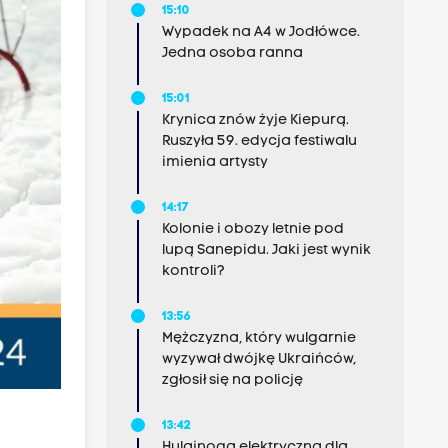
15:10
Wypadek na A4 w Jodłówce.
Jedna osoba ranna
15:01
Krynica znów żyje Kiepurą.
Ruszyła 59. edycja festiwalu
imienia artysty
14:17
Kolonie i obozy letnie pod
lupą Sanepidu. Jaki jest wynik
kontroli?
13:56
Mężczyzna, który wulgarnie
wyzywał dwójkę Ukraińców,
zgłosił się na policję
13:42
Hulajnoga elektryczna dla