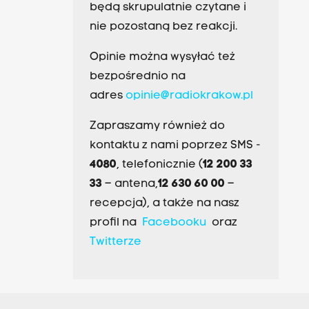
będą skrupulatnie czytane i
nie pozostaną bez reakcji.
Opinie można wysyłać też
bezpośrednio na
adres
opinie@radiokrakow.pl
Zapraszamy również do
kontaktu z nami poprzez SMS -
4080
, telefonicznie (
12 200 33
33
– antena,
12 630 60 00
–
recepcja), a także na nasz
profil na
Facebooku
oraz
Twitterze