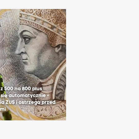
z 500 na 800 plus
się automatycznie -
a ZUS i ostrzega przed
ami