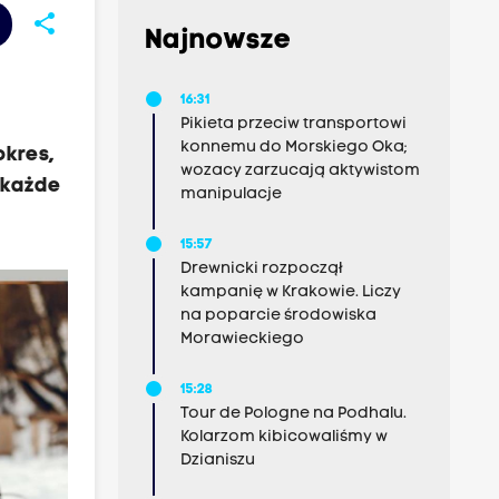
share
Najnowsze
16:31
Pikieta przeciw transportowi
konnemu do Morskiego Oka;
okres,
wozacy zarzucają aktywistom
 każde
manipulacje
15:57
Drewnicki rozpoczął
kampanię w Krakowie. Liczy
na poparcie środowiska
Morawieckiego
15:28
Tour de Pologne na Podhalu.
Kolarzom kibicowaliśmy w
Dzianiszu