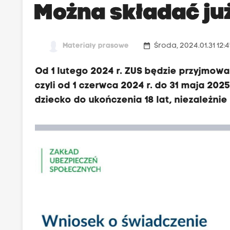
Można składać ju
date_range
Materiały prasowe
Środa, 2024.01.31 12:
Od 1 lutego 2024 r. ZUS będzie przyjmo
czyli od 1 czerwca 2024 r. do 31 maja 20
dziecko do ukończenia 18 lat, niezależn