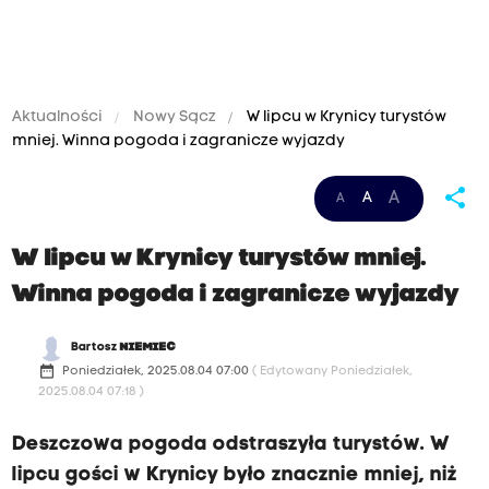
Aktualności
Nowy Sącz
W lipcu w Krynicy turystów
mniej. Winna pogoda i zagranicze wyjazdy
share
A
A
A
W lipcu w Krynicy turystów mniej.
Winna pogoda i zagranicze wyjazdy
Bartosz
NIEMIEC
date_range
Poniedziałek, 2025.08.04 07:00
( Edytowany Poniedziałek,
2025.08.04 07:18 )
Deszczowa pogoda odstraszyła turystów. W
lipcu gości w Krynicy było znacznie mniej, niż