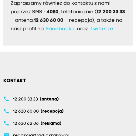
Zapraszamy również do kontaktu z nami
poprzez SMS -
4080
, telefonicznie (
12 200 33 33
– antena,
12 630 60 00
– recepcja), a także na
nasz profil na
Facebooku
oraz
Twitterze
KONTAKT
phone
12 200 33 33
(antena)
phone
12 630 60 00
(recepcja)
phone
12 630 62 06
(reklama)
email
redakcja@radiokrakow.pl