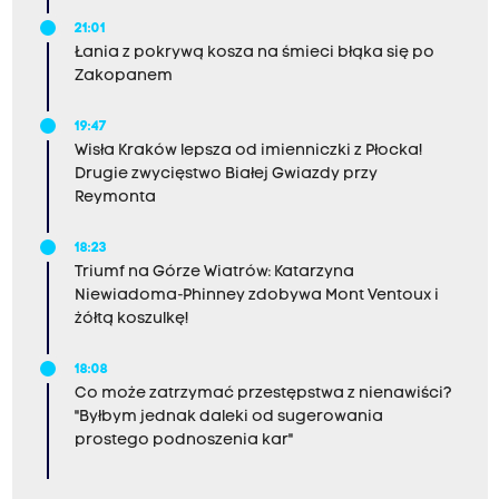
21:01
Łania z pokrywą kosza na śmieci błąka się po
Zakopanem
19:47
Wisła Kraków lepsza od imienniczki z Płocka!
Drugie zwycięstwo Białej Gwiazdy przy
Reymonta
18:23
Triumf na Górze Wiatrów: Katarzyna
Niewiadoma-Phinney zdobywa Mont Ventoux i
żółtą koszulkę!
18:08
Co może zatrzymać przestępstwa z nienawiści?
"Byłbym jednak daleki od sugerowania
prostego podnoszenia kar"