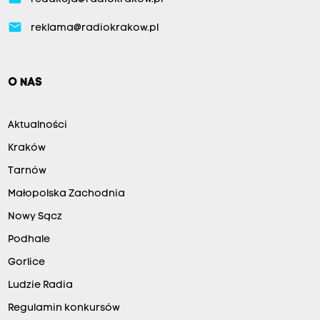
email
reklama@radiokrakow.pl
O NAS
Aktualności
Kraków
Tarnów
Małopolska Zachodnia
Nowy Sącz
Podhale
Gorlice
Ludzie Radia
Regulamin konkursów