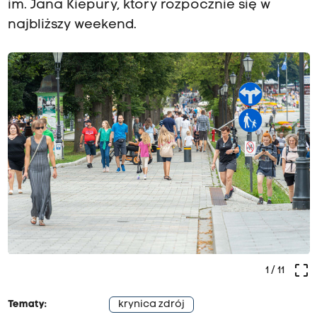
im. Jana Kiepury, który rozpocznie się w
najbliższy weekend.
crop_free
1
/ 11
Tematy:
krynica zdrój