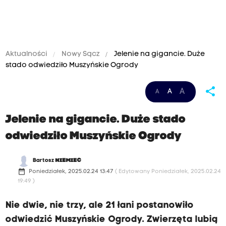
Aktualności
Nowy Sącz
Jelenie na gigancie. Duże
stado odwiedziło Muszyńskie Ogrody
share
A
A
A
Jelenie na gigancie. Duże stado
odwiedziło Muszyńskie Ogrody
Bartosz
NIEMIEC
date_range
Poniedziałek, 2025.02.24 13:47
( Edytowany Poniedziałek, 2025.02.24
19:49 )
Nie dwie, nie trzy, ale 21 łani postanowiło
odwiedzić Muszyńskie Ogrody. Zwierzęta lubią