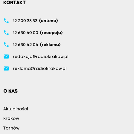
KONTAKT
phone
12 200 33 33
(antena)
phone
12 630 60 00
(recepcja)
phone
12 630 62 06
(reklama)
email
redakcja@radiokrakow.pl
email
reklama@radiokrakow.pl
O NAS
Aktualności
Kraków
Tarnów