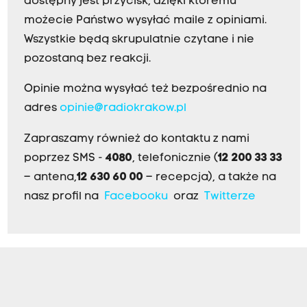
dostępny jest przycisk, dzięki któremu
możecie Państwo wysyłać maile z opiniami.
Wszystkie będą skrupulatnie czytane i nie
pozostaną bez reakcji.
Opinie można wysyłać też bezpośrednio na
adres
opinie@radiokrakow.pl
Zapraszamy również do kontaktu z nami
poprzez SMS -
4080
, telefonicznie (
12 200 33 33
– antena,
12 630 60 00
– recepcja), a także na
nasz profil na
Facebooku
oraz
Twitterze