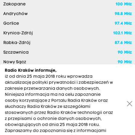
Zakopane
100 MHz
Andrychów
98.8 MHz
Gorlice
97.4 MHz
Krynica-Zdrój
102.1 MHz
Rabka-Zdrój
87.6 MHz
Szczawnica
90 MHz
Nowy Sącz
90 MHz
Radio Kraków informuje,
iż od dnia 25 maja 2018 roku wprowadza
aktualizację polityki prywatności i zabezpieczeń w
zakresie przetwarzania danych osobowych.
Niniejsza informacja ma na celu zapoznanie
osoby korzystające z Portalu Radia Kraków oraz
słuchaczy Radia Kraków ze szczegółami
stosowanych przez Radio Kraków technologii oraz
RADIO KRAKÓW SA. Aleja Juliusza Słowackiego 22, 30-007
z przepisami o ochronie danych osobowych,
Kraków
obowiązujących od dnia 25 maja 2018 roku.
Zapraszamy do zapoznania się z informacjami
Antena: 12 200 33 33