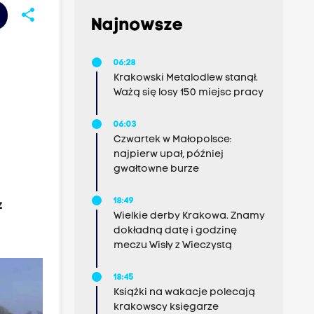
share
Najnowsze
06:28
Krakowski Metalodlew stanął.
Ważą się losy 150 miejsc pracy
06:03
Czwartek w Małopolsce:
najpierw upał, później
gwałtowne burze
18:49
z
Wielkie derby Krakowa. Znamy
dokładną datę i godzinę
meczu Wisły z Wieczystą
18:45
Książki na wakacje polecają
krakowscy księgarze