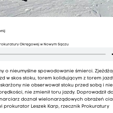
nij
 Prokuratury Okręgowej w Nowym Sączu
ony o nieumyślne spowodowanie śmierci. Zjeżdża
d w skos stoku, torem kolidującym z torem jazd
 Oskarżony nie obserwował stoku przed sobą i nie
prędkości, nie zmienił toru jazdy. Doprowadził d
narciarz doznał wielonarządowych obrażeń cia
 prokurator Leszek Karp, rzecznik Prokuratury