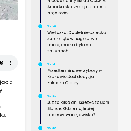
Niecodzienny list do GDDKiA.
Autorka skarży się na pomiar
prędkości
15:54
Wieliczka. Dwuletnie dziecko
zamknięte w nagrzanym
aucie, matka była na
zakupach
15:51
Przedterminowe wybory w
Krakowie. Jest decyzja
jąc z
Łukasza Gibały
y
15:35
Już za kilka dni Księżyc zasłoni
o
Słońce. Gdzie najlepiej
ła,
obserwować zjawisko?
15:02