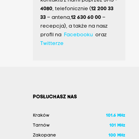
kontaktu z nami poprzez SMS -
4080
, telefonicznie (
12 200 33
33
– antena,
12 630 60 00
–
recepcja), a także na nasz
profil na
Facebooku
oraz
Twitterze
POSŁUCHASZ NAS
Kraków
101.6 MHz
Tarnów
101 MHz
Zakopane
100 MHz