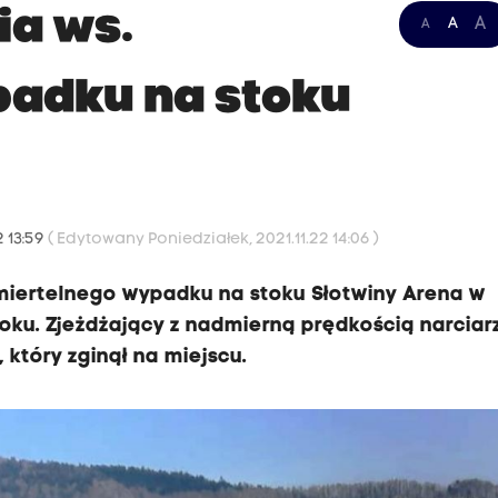
ia ws.
A
A
A
padku na stoku
2 13:59
( Edytowany Poniedziałek, 2021.11.22 14:06 )
 śmiertelnego wypadku na stoku Słotwiny Arena w
roku. Zjeżdżający z nadmierną prędkością narciar
który zginął na miejscu.