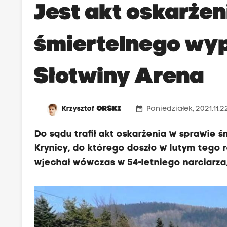
Jest akt oskarżen
śmiertelnego wy
Słotwiny Arena
date_range
Krzysztof
ORSKI
Poniedziałek, 2021.11.2
Do sądu trafił akt oskarżenia w sprawie
Krynicy, do którego doszło w lutym tego 
wjechał wówczas w 54-letniego narciarza, 