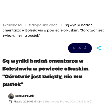
Aktualności
Małopolska Zach.
Są wyniki badań
cmentarza w Bolesławiu w powiecie olkuskim. "Górotwór jest
zwięzły, nie ma pustek"
share
A
A
A
Są wyniki badań cmentarza w
Bolesławiu w powiecie olkuskim.
"Górotwór jest zwięzły, nie ma
pustek"
Natalia
FELUŚ
date_range
Piątek, 2024.03.15 12:11
( Edytowany Piątek, 2024.03.15 12:16 )