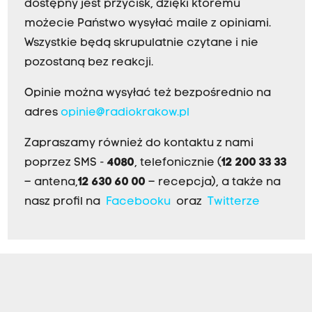
dostępny jest przycisk, dzięki któremu
możecie Państwo wysyłać maile z opiniami.
Wszystkie będą skrupulatnie czytane i nie
pozostaną bez reakcji.
Opinie można wysyłać też bezpośrednio na
adres
opinie@radiokrakow.pl
Zapraszamy również do kontaktu z nami
poprzez SMS -
4080
, telefonicznie (
12 200 33 33
– antena,
12 630 60 00
– recepcja), a także na
nasz profil na
Facebooku
oraz
Twitterze