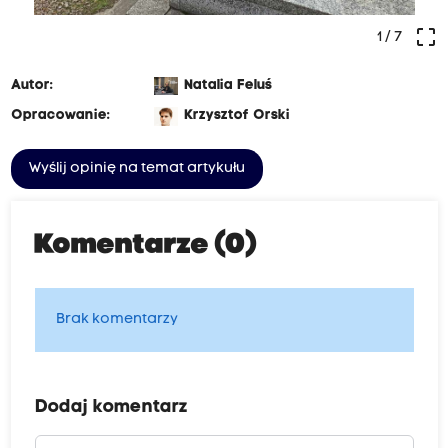
crop_free
1
/ 7
Autor:
Natalia Feluś
Opracowanie:
Krzysztof Orski
Wyślij opinię na temat artykułu
Komentarze (0)
Brak komentarzy
Dodaj komentarz