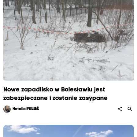
Nowe zapadlisko w Bolesławiu jest
zabezpieczone i zostanie zasypane
search
share
Natalia
FELUŚ