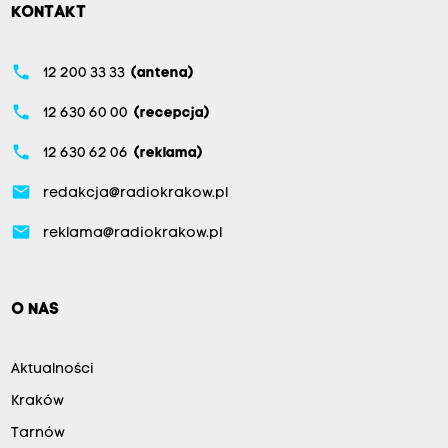
KONTAKT
phone
12 200 33 33
(antena)
phone
12 630 60 00
(recepcja)
phone
12 630 62 06
(reklama)
email
redakcja@radiokrakow.pl
email
reklama@radiokrakow.pl
O NAS
Aktualności
Kraków
Tarnów