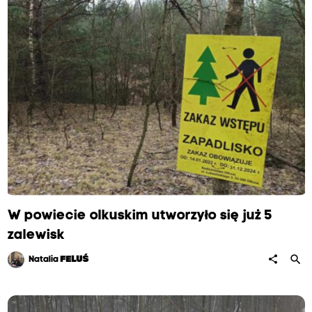
W powiecie olkuskim utworzyło się już 5
zalewisk
search
share
Natalia
FELUŚ