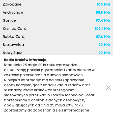
Zakopane
100 MHz
Andrychów
98.8 MHz
Gorlice
97.4 MHz
Krynica-Zdrój
102.1 MHz
Rabka-Zdrój
87.6 MHz
Szczawnica
90 MHz
Nowy Sącz
90 MHz
Radio Kraków informuje,
iż od dnia 25 maja 2018 roku wprowadza
aktualizację polityki prywatności i zabezpieczeń w
zakresie przetwarzania danych osobowych.
Niniejsza informacja ma na celu zapoznanie
osoby korzystające z Portalu Radia Kraków oraz
słuchaczy Radia Kraków ze szczegółami
stosowanych przez Radio Kraków technologii oraz
RADIO KRAKÓW SA. Aleja Juliusza Słowackiego 22, 30-007
z przepisami o ochronie danych osobowych,
Kraków
obowiązujących od dnia 25 maja 2018 roku.
Antena: 12 200 33 33
Zapraszamy do zapoznania się z informacjami