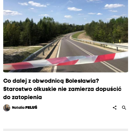
Co dalej z obwodnicą Bolesławia?
Starostwo olkuskie nie zamierza dopuścić
do zatopienia
search
share
Natalia
FELUŚ