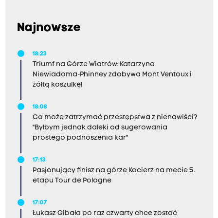
Najnowsze
18:23
Triumf na Górze Wiatrów: Katarzyna
Niewiadoma-Phinney zdobywa Mont Ventoux i
żółtą koszulkę!
18:08
Co może zatrzymać przestępstwa z nienawiści?
"Byłbym jednak daleki od sugerowania
prostego podnoszenia kar"
17:13
Pasjonujący finisz na górze Kocierz na mecie 5.
etapu Tour de Pologne
17:07
Łukasz Gibała po raz czwarty chce zostać