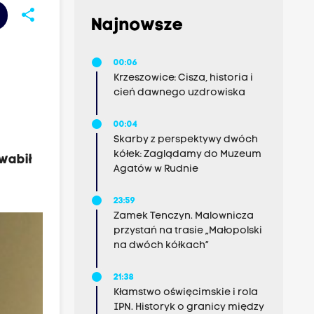
share
Najnowsze
00:06
Krzeszowice: Cisza, historia i
cień dawnego uzdrowiska
00:04
Skarby z perspektywy dwóch
kółek: Zaglądamy do Muzeum
wabił
Agatów w Rudnie
23:59
Zamek Tenczyn. Malownicza
przystań na trasie „Małopolski
na dwóch kółkach”
21:38
Kłamstwo oświęcimskie i rola
IPN. Historyk o granicy między