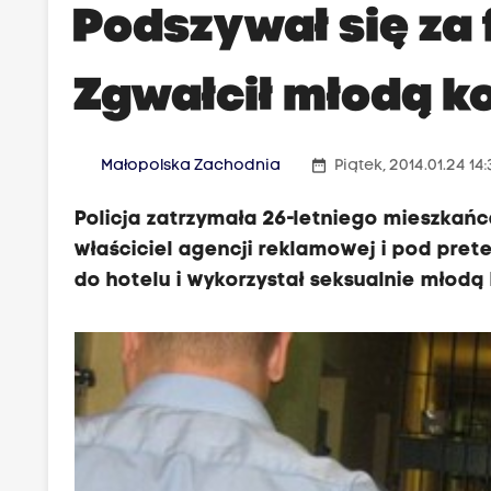
Podszywał się za 
Zgwałcił młodą k
date_range
Małopolska Zachodnia
Piątek, 2014.01.24 14
Policja zatrzymała 26-letniego mieszkańc
właściciel agencji reklamowej i pod pre
do hotelu i wykorzystał seksualnie młodą 