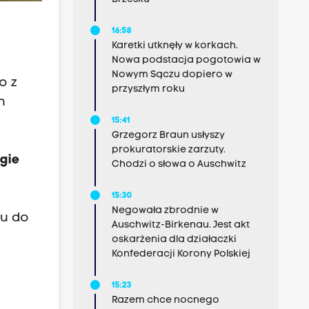
16:58
Karetki utknęły w korkach.
Nowa podstacja pogotowia w
Nowym Sączu dopiero w
o z
przyszłym roku
h
15:41
Grzegorz Braun usłyszy
prokuratorskie zarzuty.
agie
Chodzi o słowa o Auschwitz
15:30
Negowała zbrodnie w
mu do
Auschwitz-Birkenau. Jest akt
oskarżenia dla działaczki
Konfederacji Korony Polskiej
15:23
Razem chce nocnego