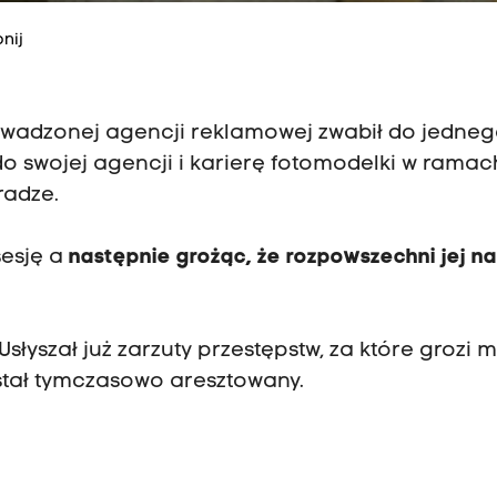
nij
wadzonej agencji reklamowej zwabił do jedneg
o swojej agencji i karierę fotomodelki w ramac
radze.
esję a
następnie grożąc, że rozpowszechni jej n
Usłyszał już zarzuty przestępstw, za które grozi 
ostał tymczasowo aresztowany.