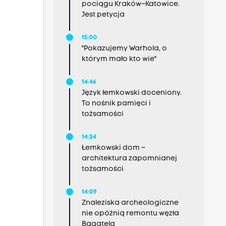
pociągu Kraków–Katowice.
Jest petycja
15:00
"Pokazujemy Warhola, o
którym mało kto wie"
14:46
Język łemkowski doceniony.
To nośnik pamięci i
tożsamości
14:34
Łemkowski dom –
architektura zapomnianej
tożsamości
14:09
Znaleziska archeologiczne
nie opóźnią remontu węzła
Bagatela