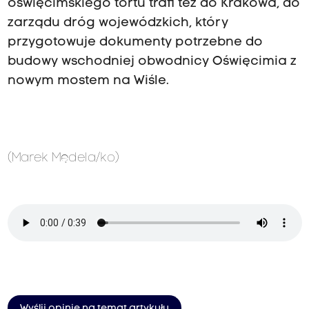
oświęcimskiego tortu trafi też do Krakowa, do
zarządu dróg wojewódzkich, który
przygotowuje dokumenty potrzebne do
budowy wschodniej obwodnicy Oświęcimia z
nowym mostem na Wiśle.
(Marek Mędela/ko)
Wyślij opinię na temat artykułu