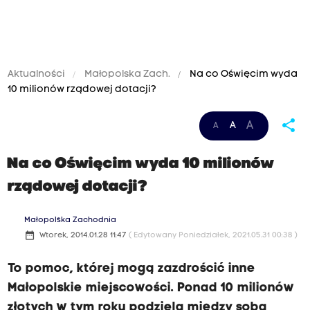
Aktualności
Małopolska Zach.
Na co Oświęcim wyda
10 milionów rządowej dotacji?
share
A
A
A
Na co Oświęcim wyda 10 milionów
rządowej dotacji?
Małopolska Zachodnia
date_range
Wtorek, 2014.01.28 11:47
( Edytowany Poniedziałek, 2021.05.31 00:38 )
To pomoc, której mogą zazdrościć inne
Małopolskie miejscowości. Ponad 10 milionów
złotych w tym roku podzielą między sobą