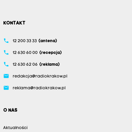
KONTAKT
phone
12 200 33 33
(antena)
phone
12 630 60 00
(recepcja)
phone
12 630 62 06
(reklama)
email
redakcja@radiokrakow.pl
email
reklama@radiokrakow.pl
O NAS
Aktualności