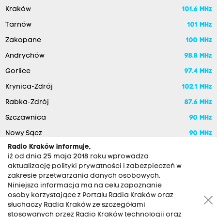
Kraków
101.6 MHz
Tarnów
101 MHz
Zakopane
100 MHz
Andrychów
98.8 MHz
Gorlice
97.4 MHz
Krynica-Zdrój
102.1 MHz
Rabka-Zdrój
87.6 MHz
Szczawnica
90 MHz
Nowy Sącz
90 MHz
Radio Kraków informuje,
iż od dnia 25 maja 2018 roku wprowadza
aktualizację polityki prywatności i zabezpieczeń w
zakresie przetwarzania danych osobowych.
Niniejsza informacja ma na celu zapoznanie
osoby korzystające z Portalu Radia Kraków oraz
słuchaczy Radia Kraków ze szczegółami
stosowanych przez Radio Kraków technologii oraz