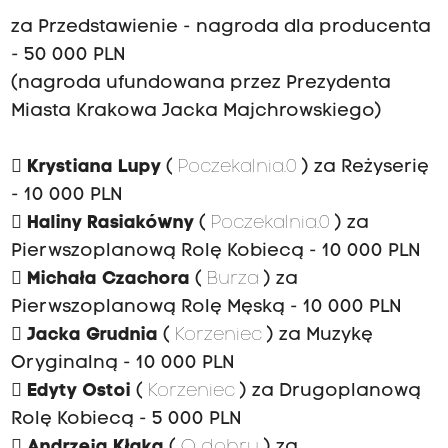
za Przedstawienie - nagroda dla producenta
- 50 000 PLN
(nagroda ufundowana przez Prezydenta
Miasta Krakowa Jacka Majchrowskiego)

Krystiana Lupy
(
Poczekalnia.0
) za Reżyserię
- 10 000 PLN

Haliny Rasiakówny
(
Poczekalnia.0
) za
Pierwszoplanową Rolę Kobiecą - 10 000 PLN

Michała Czachora
(
Burza
) za
Pierwszoplanową Rolę Męską - 10 000 PLN

Jacka Grudnia
(
Korzeniec
) za Muzykę
Oryginalną - 10 000 PLN

Edyty Ostoi
(
Korzeniec
) za Drugoplanową
Rolę Kobiecą - 5 000 PLN

Andrzeja Kłaka
(
O dobru
) za