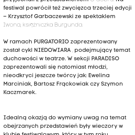
festiwal powrócił też zwycięzca trzeciej edycji
– Krzysztof Garbaczewski ze spektaklem
Iwona, księżniczka Burgunda.
W ramach PURGATORIO zaprezentowany
został cykl NIEDOWIARA
,
podejmujący temat
duchowości w teatrze. W sekcji PARADISO
zaprezentowali się natomiast młodzi,
nieodkryci jeszcze twórcy jak: Ewelina
Marciniak, Bartosz Frąckowiak czy Szymon
Kaczmarek.
Idealną okazją do wymiany uwag na temat
obejrzanych przedstawień były wieczory w
klubie festiwalowym, który w tym roku