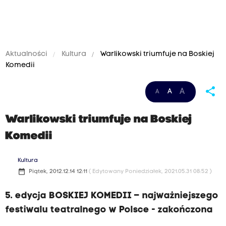
Aktualności
Kultura
Warlikowski triumfuje na Boskiej
Komedii
share
A
A
A
Warlikowski triumfuje na Boskiej
Komedii
Kultura
date_range
Piątek, 2012.12.14 12:11
( Edytowany Poniedziałek, 2021.05.31 08:52 )
5. edycja BOSKIEJ KOMEDII – najważniejszego
festiwalu teatralnego w Polsce - zakończona