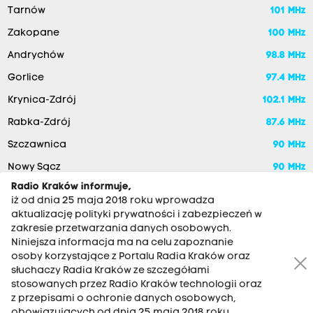
Tarnów
101 MHz
Zakopane
100 MHz
Andrychów
98.8 MHz
Gorlice
97.4 MHz
Krynica-Zdrój
102.1 MHz
Rabka-Zdrój
87.6 MHz
Szczawnica
90 MHz
Nowy Sącz
90 MHz
Radio Kraków informuje,
iż od dnia 25 maja 2018 roku wprowadza
aktualizację polityki prywatności i zabezpieczeń w
zakresie przetwarzania danych osobowych.
Niniejsza informacja ma na celu zapoznanie
osoby korzystające z Portalu Radia Kraków oraz
słuchaczy Radia Kraków ze szczegółami
stosowanych przez Radio Kraków technologii oraz
RADIO KRAKÓW SA. Aleja Juliusza Słowackiego 22, 30-007
z przepisami o ochronie danych osobowych,
Kraków
obowiązujących od dnia 25 maja 2018 roku.