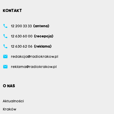
KONTAKT
phone
12 200 33 33
(antena)
phone
12 630 60 00
(recepcja)
phone
12 630 62 06
(reklama)
email
redakcja@radiokrakow.pl
email
reklama@radiokrakow.pl
O NAS
Aktualności
Kraków