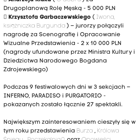
Drugoplanową Rolę Męską - 5 000 PLN

Krzysztofa Garbaczewskiego
(
Iwona,
księżniczka Burgunda
) – jurorzy połączyli
nagrodę za Scenografię i Opracowanie
Wizualne Przedstawienia - 2 x 10 000 PLN
(nagrody ufundowane przez Ministra Kultury i
Dziedzictwa Narodowego Bogdana
Zdrojewskiego)
Podczas 9 festiwalowych dni w 3 sekcjach –
INFERNO, PARADISO i PURGATORIO -
pokazanych zostało łącznie 27 spektakli.
Największym zainteresowaniem cieszyły się w
tym roku przedstawienia
Burza
,
Królowa
Śniegu
,
Poczekalnia.0,
oraz
Opowieści