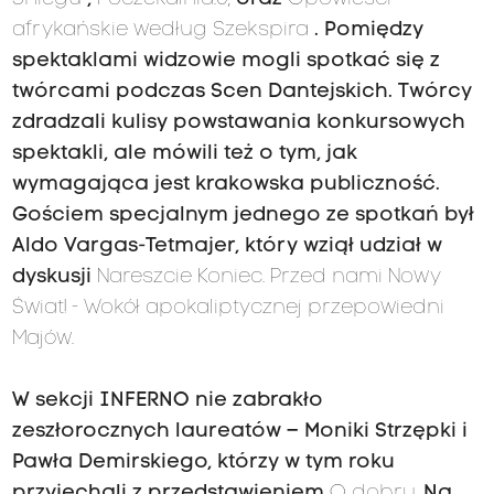
afrykańskie według Szekspira
. Pomiędzy
spektaklami widzowie mogli spotkać się z
twórcami podczas Scen Dantejskich. Twórcy
zdradzali kulisy powstawania konkursowych
spektakli, ale mówili też o tym, jak
wymagająca jest krakowska publiczność.
Gościem specjalnym jednego ze spotkań był
Aldo Vargas-Tetmajer, który wziął udział w
dyskusji
Nareszcie Koniec. Przed nami Nowy
Świat! - Wokół apokaliptycznej przepowiedni
Majów.
W sekcji INFERNO nie zabrakło
zeszłorocznych laureatów – Moniki Strzępki i
Pawła Demirskiego, którzy w tym roku
przyjechali z przedstawieniem
O dobru.
Na