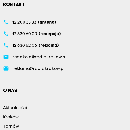
KONTAKT
phone
12 200 33 33
(antena)
phone
12 630 60 00
(recepcja)
phone
12 630 62 06
(reklama)
email
redakcja@radiokrakow.pl
email
reklama@radiokrakow.pl
O NAS
Aktualności
Kraków
Tarnów