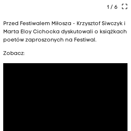
crop_free
1
/ 6
Przed Festiwalem Miłosza - Krzysztof Siwczyk i
Marta Eloy Cichocka dyskutowali o książkach
poetów zaproszonych na Festiwal.
Zobacz: