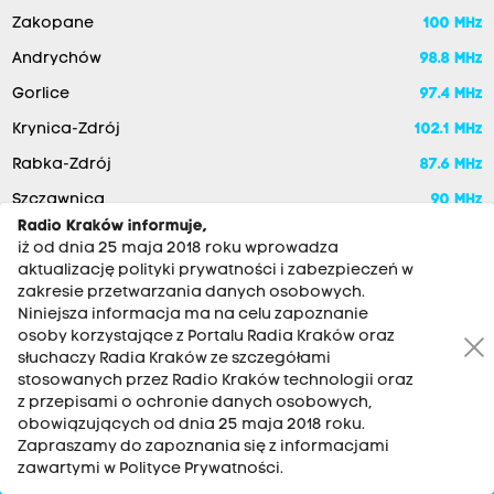
Zakopane
100 MHz
Andrychów
98.8 MHz
Gorlice
97.4 MHz
Krynica-Zdrój
102.1 MHz
Rabka-Zdrój
87.6 MHz
Szczawnica
90 MHz
Radio Kraków informuje,
Nowy Sącz
90 MHz
iż od dnia 25 maja 2018 roku wprowadza
aktualizację polityki prywatności i zabezpieczeń w
zakresie przetwarzania danych osobowych.
Niniejsza informacja ma na celu zapoznanie
osoby korzystające z Portalu Radia Kraków oraz
słuchaczy Radia Kraków ze szczegółami
stosowanych przez Radio Kraków technologii oraz
z przepisami o ochronie danych osobowych,
obowiązujących od dnia 25 maja 2018 roku.
RADIO KRAKÓW SA. Aleja Juliusza Słowackiego 22, 30-007
Zapraszamy do zapoznania się z informacjami
Kraków
zawartymi w Polityce Prywatności.
Antena: 12 200 33 33