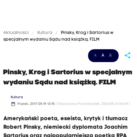
Aktualności
Kultura
Pinsky, Krog i Sartorius w
specjalnym wydaniu Sądu nad książką. FILM
share
A
A
A
Pinsky, Krog i Sartorius w specjalnym
wydaniu Sądu nad książką. FILM
Kultura
date_range
Piątek, 2017.05.19 13:15
( Edytowany Poniedziałek, 2021.05.31 00:49 )
Amerykański poeta, eseista, krytyk i tłumacz
Robert Pinsky, niemiecki dyplomata Joachim
Sartorius oraz najpopularniejsza poetka RPA