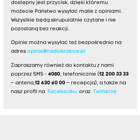
dostępny jest przycisk, dzięki któremu
możecie Państwo wysyłać maile z opiniami.
Wszystkie będą skrupulatnie czytane i nie
pozostaną bez reakcji.
Opinie można wysyłać też bezpośrednio na
adres
opinie@radiokrakow.pl
Zapraszamy również do kontaktu z nami
poprzez SMS -
4080
, telefonicznie (
12 200 33 33
– antena,
12 630 60 00
– recepcja), a także na
nasz profil na
Facebooku
oraz
Twitterze