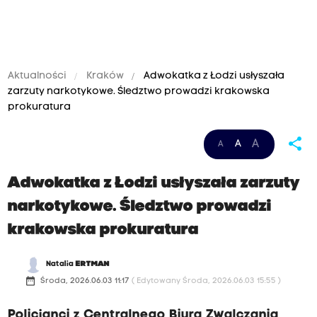
Aktualności
Kraków
Adwokatka z Łodzi usłyszała
zarzuty narkotykowe. Śledztwo prowadzi krakowska
prokuratura
share
A
A
A
Adwokatka z Łodzi usłyszała zarzuty
narkotykowe. Śledztwo prowadzi
krakowska prokuratura
Natalia
ERTMAN
date_range
Środa, 2026.06.03 11:17
( Edytowany Środa, 2026.06.03 15:55 )
Policjanci z Centralnego Biura Zwalczania