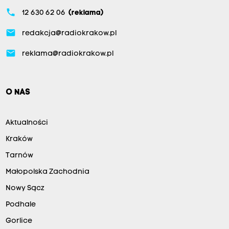
phone
12 630 62 06
(reklama)
email
redakcja@radiokrakow.pl
email
reklama@radiokrakow.pl
O NAS
Aktualności
Kraków
Tarnów
Małopolska Zachodnia
Nowy Sącz
Podhale
Gorlice