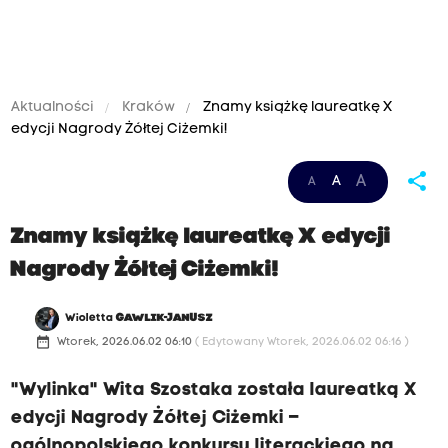
Aktualności
Kraków
Znamy książkę laureatkę X
edycji Nagrody Żółtej Ciżemki!
share
A
A
A
Znamy książkę laureatkę X edycji
Nagrody Żółtej Ciżemki!
Wioletta
GAWLIK-JANUSZ
date_range
Wtorek, 2026.06.02 06:10
( Edytowany Wtorek, 2026.06.02 06:16 )
"Wylinka" Wita Szostaka została laureatką X
edycji Nagrody Żółtej Ciżemki –
ogólnopolskiego konkursu literackiego na