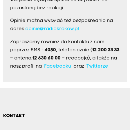
Wszystkie będą skrupulatnie czytane i nie
pozostaną bez reakcji.
Opinie można wysyłać też bezpośrednio na
adres
opinie@radiokrakow.pl
Zapraszamy również do kontaktu z nami
poprzez SMS -
4080
, telefonicznie (
12 200 33 33
– antena,
12 630 60 00
– recepcja), a także na
nasz profil na
Facebooku
oraz
Twitterze
KONTAKT