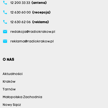
phone
12 200 33 33
(antena)
phone
12 630 60 00
(recepcja)
phone
12 630 62 06
(reklama)
email
redakcja@radiokrakow.pl
email
reklama@radiokrakow.pl
O NAS
Aktualności
Kraków
Tarnów
Małopolska Zachodnia
Nowy Sącz