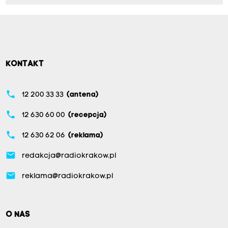
KONTAKT
phone
12 200 33 33
(antena)
phone
12 630 60 00
(recepcja)
phone
12 630 62 06
(reklama)
email
redakcja@radiokrakow.pl
email
reklama@radiokrakow.pl
O NAS