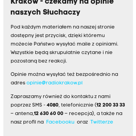
Kraków - czekamy na opinie
naszych Słuchaczy
Pod każdym materiałem na naszej stronie
dostępny jest przycisk, dzięki któremu
możecie Państwo wysyłać maile z opiniami.
Wszystkie będą skrupulatnie czytane i nie
pozostaną bez reakcji.
Opinie można wysyłać też bezpośrednio na
adres
opinie@radiokrakow.pl
Zapraszamy również do kontaktu z nami
poprzez SMS -
4080
, telefonicznie (
12 200 33 33
– antena,
12 630 60 00
– recepcja), a także na
nasz profil na
Facebooku
oraz
Twitterze