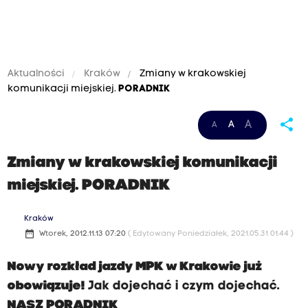
Aktualności
Kraków
Zmiany w krakowskiej
komunikacji miejskiej.
PORADNIK
share
A
A
A
Zmiany w krakowskiej komunikacji
miejskiej.
PORADNIK
Kraków
date_range
Wtorek, 2012.11.13 07:20
( Edytowany Poniedziałek, 2021.05.31 01:44 )
Nowy rozkład jazdy MPK w Krakowie już
obowiązuje!
Jak dojechać i czym dojechać.
NASZ PORADNIK