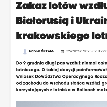
Zakaz lotów wzdłu
Białorusią i Ukrai
krakowskiego lot
date_range
Marcin
ŚLIWA
Czwartek, 2025.09.11 22:
Do 9 grudnia długi pas wzdłuż niemal cał
lotniczego. O takiej decyzji poinformowa
wniosek Dowództwa Operacyjnego Rodzajó
od zachodu do wschodu słońca wzdłuż gran
korzystających z lotniska w Balicach moż