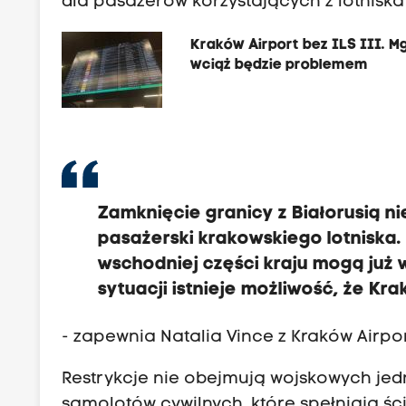
dla pasażerów korzystających z lotnisk
Kraków Airport bez ILS III. M
wciąż będzie problemem
Zamknięcie granicy z Białorusią 
pasażerski krakowskiego lotniska.
wschodniej części kraju mogą już 
sytuacji istnieje możliwość, że K
- zapewnia Natalia Vince z Kraków Airpor
Restrykcje nie obejmują wojskowych jedn
samolotów cywilnych, które spełniają ś