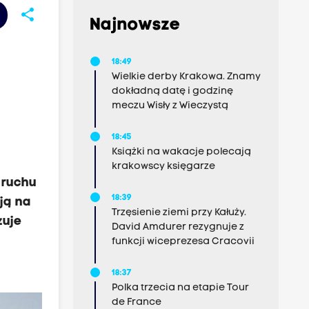
share
Najnowsze
18:49
Wielkie derby Krakowa. Znamy
dokładną datę i godzinę
meczu Wisły z Wieczystą
18:45
Książki na wakacje polecają
krakowscy księgarze
 ruchu
18:39
ją na
Trzęsienie ziemi przy Kałuży.
zuje
David Amdurer rezygnuje z
funkcji wiceprezesa Cracovii
18:37
Polka trzecia na etapie Tour
de France