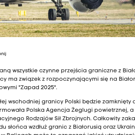
nij
ną wszystkie czynne przejścia graniczne z Biał
icy ma związek z rozpoczynającymi się na Białor
kowymi "Zapad 2025".
łej wschodniej granicy Polski będzie zamknięty 
formowała Polska Agencja Żeglugi powietrznej, a
yjnego Rodzajów Sił Zbrojnych. Całkowity zak
 słońca wzdłuż granic z Białorusią oraz Ukrain