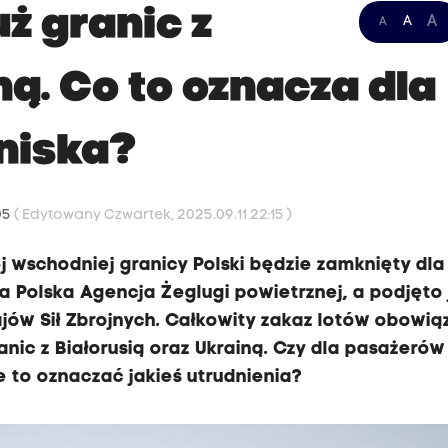
ż granic z
A
A
A
ną. Co to oznacza dla
niska?
05
( Edytowany Czwartek, 2025.09.11 22:15 )
ej wschodniej granicy Polski będzie zamknięty dla
ła Polska Agencja Żeglugi powietrznej, a podjęto 
w Sił Zbrojnych. Całkowity zakaz lotów obowią
ic z Białorusią oraz Ukrainą. Czy dla pasażerów
e to oznaczać jakieś utrudnienia?