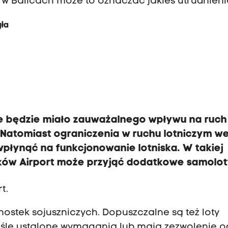
a w Balicach może to oznaczać jakieś utrudnien
gła
nie będzie miało zauważalnego wpływu na ruch
 Natomiast ograniczenia w ruchu lotniczym w
wpłynąć na funkcjonowanie lotniska. W takiej
raków Airport może przyjąć dodatkowe samolo
t.
ostek sojuszniczych. Dopuszczalne są też loty
ciśle ustalone wymagania lub mają zezwolenie o