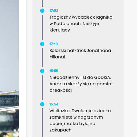
17:52
Tragiczny wypadek ciągnika
w Podolanach. Nie żyje
kierujący
17:10
Kolarski hat-trick Jonathana
Milana!
15:55
Niecodzienny list do GDDKiA.
Autorka skarży się na pomiar
prędkości
15:54
Wieliczka. Dwuletnie dziecko
zamknięte w nagrzanym
aucie, matka była na
zakupach