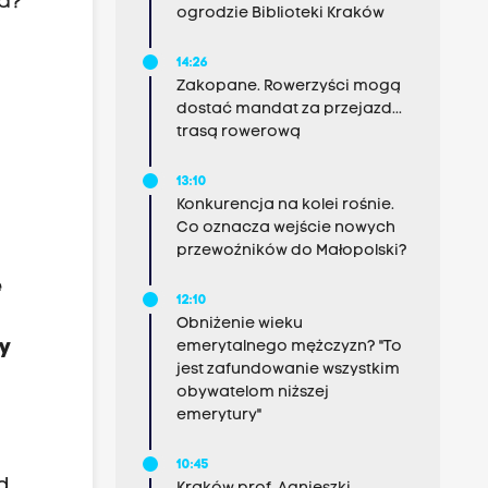
ia?
ogrodzie Biblioteki Kraków
14:26
Zakopane. Rowerzyści mogą
dostać mandat za przejazd...
trasą rowerową
13:10
Konkurencja na kolei rośnie.
Co oznacza wejście nowych
przewoźników do Małopolski?
e
12:10
Obniżenie wieku
ty
emerytalnego mężczyzn? "To
jest zafundowanie wszystkim
obywatelom niższej
emerytury"
10:45
d