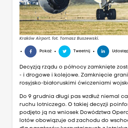
Kraków Airport. fot. Tomasz Buszewski.
Pokaż
Tweetnij
Udostęp
Decyzją rządu o północy zamknięte zosta
- i drogowe i kolejowe. Zamknięcie gran
rosyjsko-białoruskimi ćwiczeniami wojs
Do 9 grudnia długi pas wzdłuż niemal ca
ruchu lotniczego. O takiej decyzji poin
podjęto ją na wniosek Dowództwa Operac
lotów obowiązuje od zachodu do wschodu