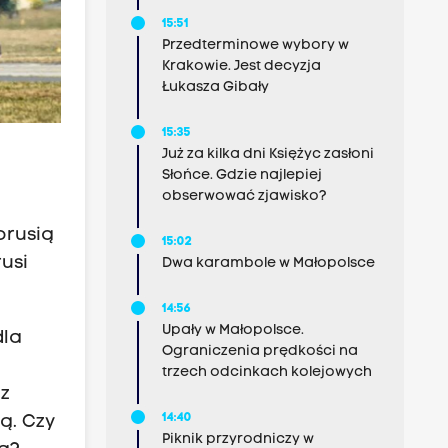
15:51
Przedterminowe wybory w
Krakowie. Jest decyzja
Łukasza Gibały
15:35
Już za kilka dni Księżyc zasłoni
Słońce. Gdzie najlepiej
obserwować zjawisko?
orusią
15:02
usi
Dwa karambole w Małopolsce
14:56
Upały w Małopolsce.
dla
Ograniczenia prędkości na
trzech odcinkach kolejowych
az
14:40
ą. Czy
Piknik przyrodniczy w