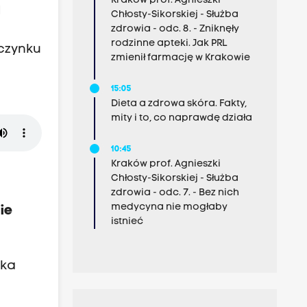
Kraków prof. Agnieszki
d
Chłosty-Sikorskiej - Służba
zdrowia - odc. 8. - Zniknęły
.
rodzinne apteki. Jak PRL
czynku
zmienił farmację w Krakowie
15:05
Dieta a zdrowa skóra. Fakty,
mity i to, co naprawdę działa
10:45
Kraków prof. Agnieszki
Chłosty-Sikorskiej - Służba
zdrowia - odc. 7. - Bez nich
medycyna nie mogłaby
ie
istnieć
yka