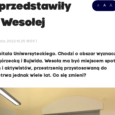
przedstawiły
A
A
A
 Wesołej
a, 2023.10.25 18:59 )
zpitala Uniwersyteckiego. Chodzi o obszar wyzna
egórzecką i Bujwida. Wesoła ma być miejscem spo
i aktywistów, przestrzenią przystosowaną do
trwa jednak wiele lat. Co się zmieni?