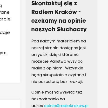
Skontaktuj się z
ą
Radiem Kraków -
owane
arcie
czekamy na opinie
naszych Słuchaczy
odaje
Pod każdym materiałem na
naszej stronie dostępny jest
wym.
przycisk, dzięki któremu
możecie Państwo wysyłać
maile z opiniami. Wszystkie
będą skrupulatnie czytane i
nie pozostaną bez reakcji.
Opinie można wysyłać też
bezpośrednio na
adres
opinie@radiokrakow.pl