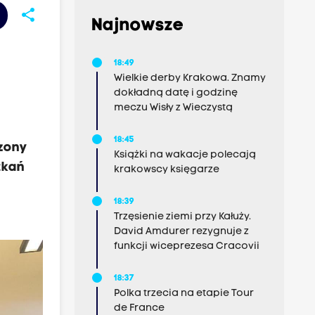
share
Najnowsze
18:49
Wielkie derby Krakowa. Znamy
dokładną datę i godzinę
meczu Wisły z Wieczystą
18:45
czony
Książki na wakacje polecają
tkań
krakowscy księgarze
18:39
Trzęsienie ziemi przy Kałuży.
David Amdurer rezygnuje z
funkcji wiceprezesa Cracovii
18:37
Polka trzecia na etapie Tour
de France