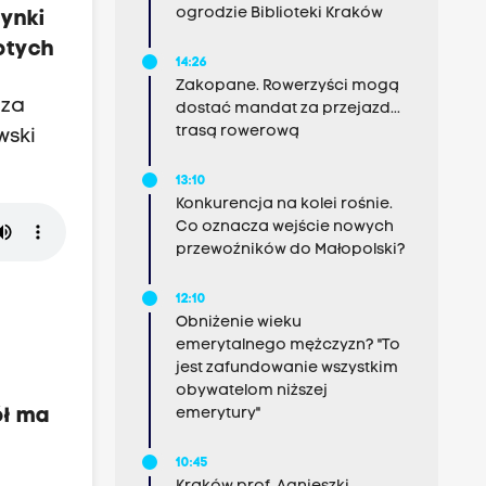
ogrodzie Biblioteki Kraków
dynki
otych
14:26
Zakopane. Rowerzyści mogą
oza
dostać mandat za przejazd...
trasą rowerową
wski
13:10
Konkurencja na kolei rośnie.
Co oznacza wejście nowych
przewoźników do Małopolski?
12:10
Obniżenie wieku
emerytalnego mężczyzn? "To
jest zafundowanie wszystkim
obywatelom niższej
emerytury"
ół ma
10:45