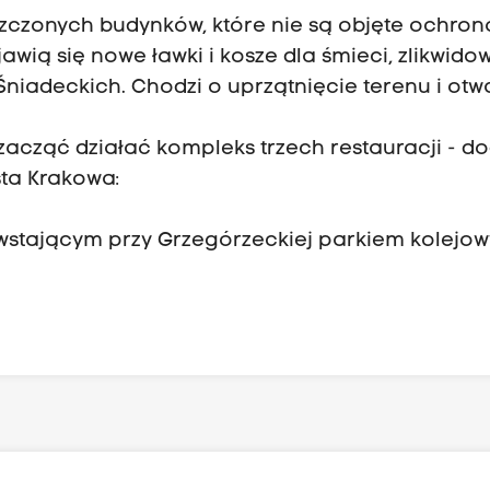
szczonych budynków, które nie są objęte ochron
wią się nowe ławki i kosze dla śmieci, zlikwid
Śniadeckich. Chodzi o uprzątnięcie terenu i otw
zacząć działać kompleks trzech restauracji - d
ta Krakowa:
stającym przy Grzegórzeckiej parkiem kolejo