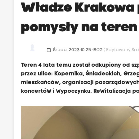
Władze Krakowa 
pomysły na teren
date_range
Środa, 2023.10.25 18:22
( Edytowany Środ
Teren 4 lata temu został odkupiony od s
przez ulice: Kopernika, Śniadeckich, Grz
mieszkańców, organizacji pozarządowych 
koncertów i wypoczynku. Rewitalizacja po