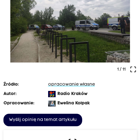
crop_free
1
/ 11
Źródło:
opracowanie własne
Autor:
Radio Kraków
Opracowanie:
Ewelina Kołpak
Wyślij opinię na temat artykułu