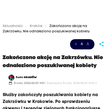
Aktualności
Kraków
Zakończono akcję na
Zakrzówku. Nie odnaleziono poszukiwanej kobiety
share
A
A
A
Zakończono akcję na Zakrzówku. Nie
odnaleziono poszukiwanej kobiety
Radio
KRAKÓW
date_range
Środa, 2026.06.03 11:01
( Edytowany Środa, 2026.06.03 13:43 )
Służby zakończyły poszukiwania kobiety na
Zakrzówku w Krakowie. Po sprawdzeniu
akwenu i terenów zielonych funkcjonariusze...