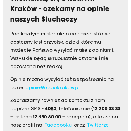
Kraków - czekamy na opinie
naszych Słuchaczy
Pod każdym materiałem na naszej stronie
dostępny jest przycisk, dzięki któremu
możecie Państwo wysyłać maile z opiniami.
Wszystkie będą skrupulatnie czytane i nie
pozostaną bez reakcji.
Opinie można wysyłać też bezpośrednio na
adres
opinie@radiokrakow.pl
Zapraszamy również do kontaktu z nami
poprzez SMS -
4080
, telefonicznie (
12 200 33 33
– antena,
12 630 60 00
– recepcja), a także na
nasz profil na
Facebooku
oraz
Twitterze