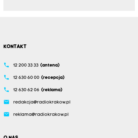
KONTAKT
phone
12 200 33 33
(antena)
phone
12 630 60 00
(recepcja)
phone
12 630 62 06
(reklama)
email
redakcja@radiokrakow.pl
email
reklama@radiokrakow.pl