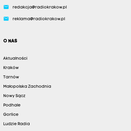
email
redakcja@radiokrakow.pl
email
reklama@radiokrakow.pl
O NAS
Aktualności
Kraków
Tarnów
Małopolska Zachodnia
Nowy Sącz
Podhale
Gorlice
Ludzie Radia