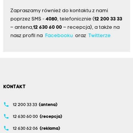
Zapraszamy również do kontaktu z nami
poprzez SMS -
4080
, telefonicznie (
12 200 33 33
– antena,
12 630 60 00
– recepcja), a także na
nasz profil na
Facebooku
oraz
Twitterze
KONTAKT
phone
12 200 33 33
(antena)
phone
12 630 60 00
(recepcja)
phone
12 630 62 06
(reklama)