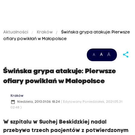
Aktualności
Kraków
Świńska grypa atakuje: Pierwsze
ofiary powikłań w Małopolsce
share
A
A
A
Świńska grypa atakuje: Pierwsze
ofiary powikłań w Małopolsce
Kraków
date_range
Niedziela, 2013.01.06 18:24
( Edytowany Poniedziałek, 2021.05.31
02:48 )
W szpitalu w Suchej Beskidzkiej nadal
przebywa trzech pacjentów z potwierdzonym