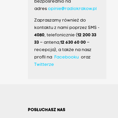
bezpośrednio na
adres
opinie@radiokrakow.pl
Zapraszamy również do
kontaktu z nami poprzez SMS -
4080
, telefonicznie (
12 200 33
33
– antena,
12 630 60 00
–
recepcja), a także na nasz
profil na
Facebooku
oraz
Twitterze
POSŁUCHASZ NAS