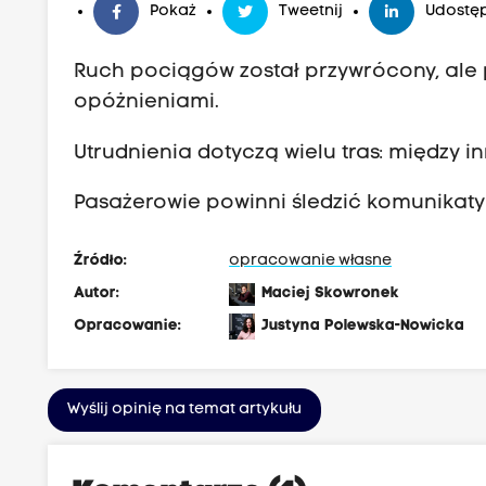
Pokaż
Tweetnij
Udostęp
Ruch pociągów został przywrócony, ale p
opóżnieniami.
Utrudnienia dotyczą wielu tras: między 
Pasażerowie powinni śledzić komunikaty
Źródło:
opracowanie własne
Autor:
Maciej Skowronek
Opracowanie:
Justyna Polewska-Nowicka
Wyślij opinię na temat artykułu