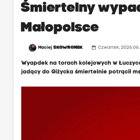
Śmiertelny wypa
Małopolsce
date_range
Maciej
SKOWRONEK
Czwartek, 2026.06.
Wyapdek na torach kolejowych w Łuczycac
jadący do Giżycka śmiertelnie potrącił m