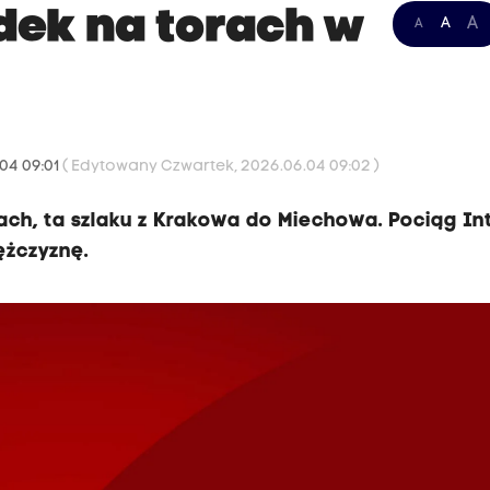
dek na torach w
A
A
A
04 09:01
( Edytowany Czwartek, 2026.06.04 09:02 )
h, ta szlaku z Krakowa do Miechowa. Pociąg Int
ężczyznę.