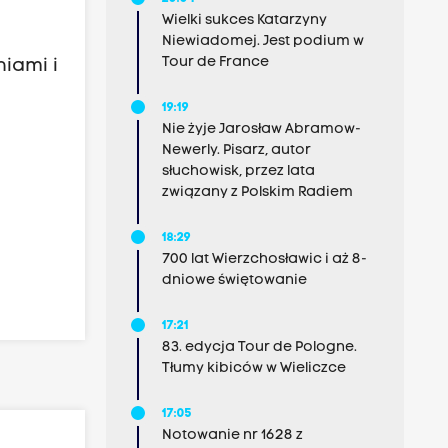
Wielki sukces Katarzyny
Niewiadomej. Jest podium w
Tour de France
niami i
19:19
Nie żyje Jarosław Abramow-
Newerly. Pisarz, autor
słuchowisk, przez lata
związany z Polskim Radiem
18:29
700 lat Wierzchosławic i aż 8-
dniowe świętowanie
17:21
83. edycja Tour de Pologne.
Tłumy kibiców w Wieliczce
17:05
Notowanie nr 1628 z