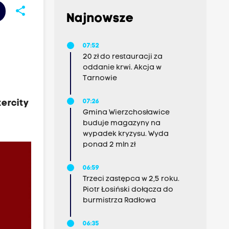
share
Najnowsze
07:52
20 zł do restauracji za
oddanie krwi. Akcja w
Tarnowie
ercity
07:26
Gmina Wierzchosławice
buduje magazyny na
wypadek kryzysu. Wyda
ponad 2 mln zł
06:59
Trzeci zastępca w 2,5 roku.
Piotr Łosiński dołącza do
burmistrza Radłowa
06:35