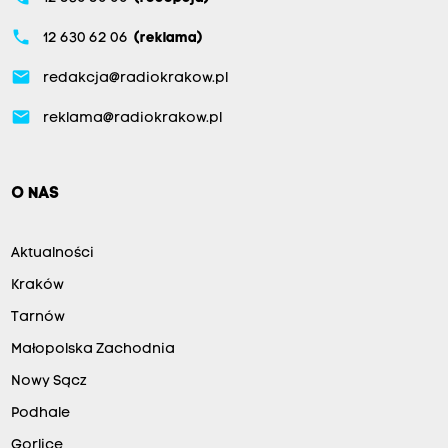
phone
12 630 62 06
(reklama)
email
redakcja@radiokrakow.pl
email
reklama@radiokrakow.pl
O NAS
Aktualności
Kraków
Tarnów
Małopolska Zachodnia
Nowy Sącz
Podhale
Gorlice