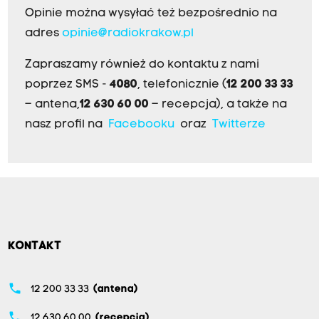
Opinie można wysyłać też bezpośrednio na
adres
opinie@radiokrakow.pl
Zapraszamy również do kontaktu z nami
poprzez SMS -
4080
, telefonicznie (
12 200 33 33
– antena,
12 630 60 00
– recepcja), a także na
nasz profil na
Facebooku
oraz
Twitterze
KONTAKT
phone
12 200 33 33
(antena)
phone
12 630 60 00
(recepcja)