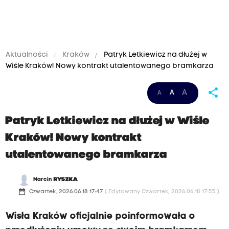
Aktualności
Kraków
Patryk Letkiewicz na dłużej w
Wiśle Kraków! Nowy kontrakt utalentowanego bramkarza
share
A
A
A
Patryk Letkiewicz na dłużej w Wiśle
Kraków! Nowy kontrakt
utalentowanego bramkarza
Marcin
RYSZKA
date_range
Czwartek, 2026.06.18 17:47
( Edytowany Czwartek, 2026.06.18 17:55 )
Wisła Kraków oficjalnie poinformowała o