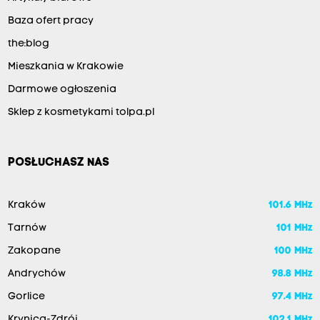
Baza ofert pracy
the:blog
Mieszkania w Krakowie
Darmowe ogłoszenia
Sklep z kosmetykami tolpa.pl
POSŁUCHASZ NAS
Kraków
101.6 MHz
Tarnów
101 MHz
Zakopane
100 MHz
Andrychów
98.8 MHz
Gorlice
97.4 MHz
Krynica-Zdrój
102.1 MHz