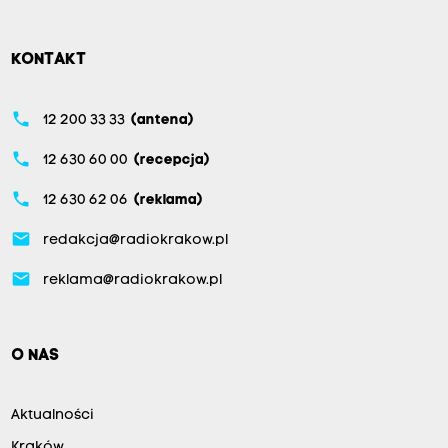
KONTAKT
phone
12 200 33 33
(antena)
phone
12 630 60 00
(recepcja)
phone
12 630 62 06
(reklama)
email
redakcja@radiokrakow.pl
email
reklama@radiokrakow.pl
O NAS
Aktualności
Kraków