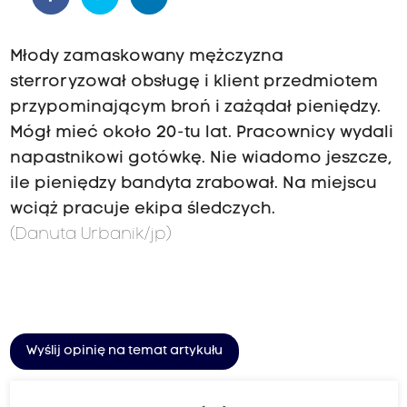
Młody zamaskowany mężczyzna
sterroryzował obsługę i klient przedmiotem
przypominającym broń i zażądał pieniędzy.
Mógł mieć około 20-tu lat. Pracownicy wydali
napastnikowi gotówkę. Nie wiadomo jeszcze,
ile pieniędzy bandyta zrabował. Na miejscu
wciąż pracuje ekipa śledczych.
(Danuta Urbanik/jp)
Wyślij opinię na temat artykułu