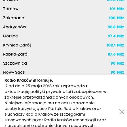
Kraków
101.6 MHz
Tarnów
101 MHz
Zakopane
100 MHz
Andrychów
98.8 MHz
Gorlice
97.4 MHz
Krynica-Zdrój
102.1 MHz
Rabka-Zdrój
87.6 MHz
Szczawnica
90 MHz
Nowy Sącz
90 MHz
Radio Kraków informuje,
iż od dnia 25 maja 2018 roku wprowadza
aktualizację polityki prywatności i zabezpieczeń w
zakresie przetwarzania danych osobowych.
Niniejsza informacja ma na celu zapoznanie
osoby korzystające z Portalu Radia Kraków oraz
słuchaczy Radia Kraków ze szczegółami
stosowanych przez Radio Kraków technologii oraz
RADIO KRAKÓW SA. Aleja Juliusza Słowackiego 22, 30-007
z przepisami o ochronie danych osobowych,