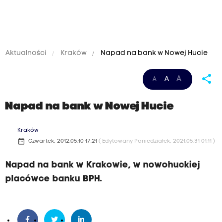
Aktualności
Kraków
Napad na bank w Nowej Hucie
share
A
A
A
Napad na bank w Nowej Hucie
Kraków
date_range
Czwartek, 2012.05.10 17:21
( Edytowany Poniedziałek, 2021.05.31 01:11 )
Napad na bank w Krakowie, w nowohuckiej
placówce banku BPH.