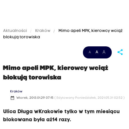
Aktualności
Kraków
Mimo apeli MPK, kierowcy wciąż
blokują torowiska
share
A
A
A
Mimo apeli MPK, kierowcy wciąż
blokują torowiska
Kraków
date_range
Wtorek, 2013.01.29 07:15
( Edytowany Poniedziałek, 2021.05.31 02:52 )
Ulica Długa wKrakowie tylko w tym miesiącu
blokowana była aż14 razy.