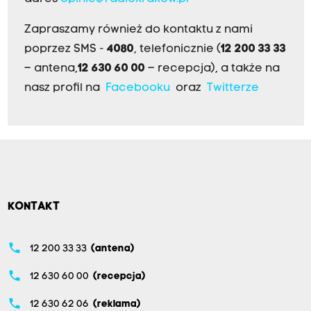
Zapraszamy również do kontaktu z nami
poprzez SMS -
4080
, telefonicznie (
12 200 33 33
– antena,
12 630 60 00
– recepcja), a także na
nasz profil na
Facebooku
oraz
Twitterze
KONTAKT
phone
12 200 33 33
(antena)
phone
12 630 60 00
(recepcja)
phone
12 630 62 06
(reklama)