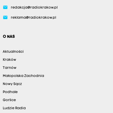
email
redakcja@radiokrakow.pl
email
reklama@radiokrakow.pl
O NAS
Aktualności
Kraków
Tarnów
Małopolska Zachodnia
Nowy Sącz
Podhale
Gorlice
Ludzie Radia