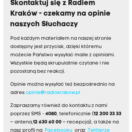
Skontaktuj się z Radiem
Kraków - czekamy na opinie
naszych Słuchaczy
Pod każdym materiałem na naszej stronie
dostępny jest przycisk, dzięki któremu
możecie Państwo wysyłać maile z opiniami.
Wszystkie będą skrupulatnie czytane i nie
pozostaną bez reakcji.
Opinie można wysyłać też bezpośrednio na
adres
opinie@radiokrakow.pl
Zapraszamy również do kontaktu z nami
poprzez SMS -
4080
, telefonicznie (
12 200 33 33
– antena,
12 630 60 00
– recepcja), a także na
nasz profil na
Facebooku
oraz
Twitterze