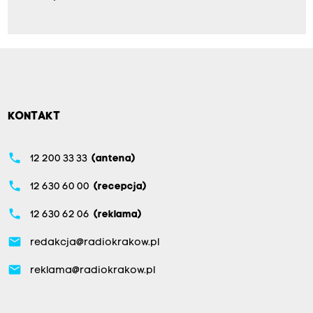
KONTAKT
phone
12 200 33 33
(antena)
phone
12 630 60 00
(recepcja)
phone
12 630 62 06
(reklama)
email
redakcja@radiokrakow.pl
email
reklama@radiokrakow.pl