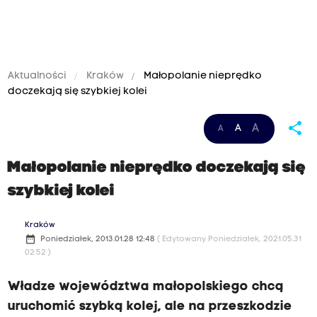
Aktualności
Kraków
Małopolanie nieprędko
doczekają się szybkiej kolei
share
A
A
A
Małopolanie nieprędko doczekają się
szybkiej kolei
Kraków
date_range
Poniedziałek, 2013.01.28 12:48
( Edytowany Poniedziałek, 2021.05.31
02:52 )
Władze województwa małopolskiego chcą
uruchomić szybką kolej, ale na przeszkodzie