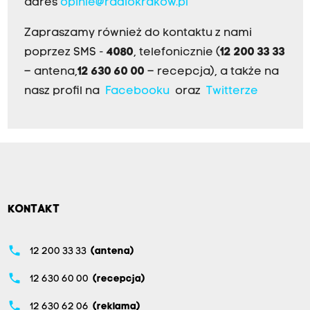
adres
opinie@radiokrakow.pl
Zapraszamy również do kontaktu z nami
poprzez SMS -
4080
, telefonicznie (
12 200 33 33
– antena,
12 630 60 00
– recepcja), a także na
nasz profil na
Facebooku
oraz
Twitterze
KONTAKT
phone
12 200 33 33
(antena)
phone
12 630 60 00
(recepcja)
phone
12 630 62 06
(reklama)