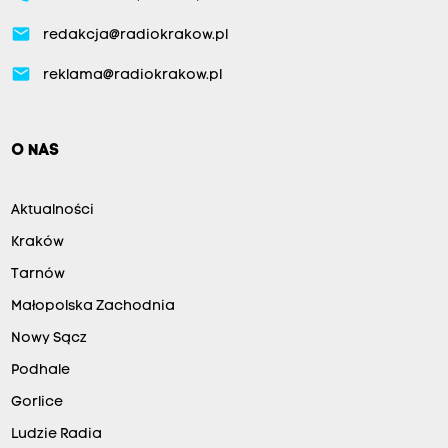
email
redakcja@radiokrakow.pl
email
reklama@radiokrakow.pl
O NAS
Aktualności
Kraków
Tarnów
Małopolska Zachodnia
Nowy Sącz
Podhale
Gorlice
Ludzie Radia