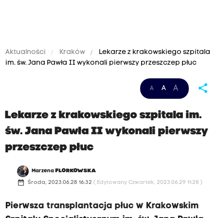
Aktualności
Kraków
Lekarze z krakowskiego szpitala
im. św. Jana Pawła II wykonali pierwszy przeszczep płuc
share
A
A
A
Lekarze z krakowskiego szpitala im.
św. Jana Pawła II wykonali pierwszy
przeszczep płuc
Marzena
FLORKOWSKA
date_range
Środa, 2023.06.28 16:32
( Edytowany Czwartek, 2023.06.29 11:28 )
Pierwsza transplantacja płuc w Krakowskim