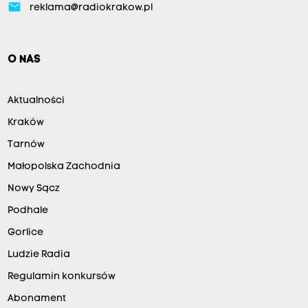
email
reklama@radiokrakow.pl
O NAS
Aktualności
Kraków
Tarnów
Małopolska Zachodnia
Nowy Sącz
Podhale
Gorlice
Ludzie Radia
Regulamin konkursów
Abonament