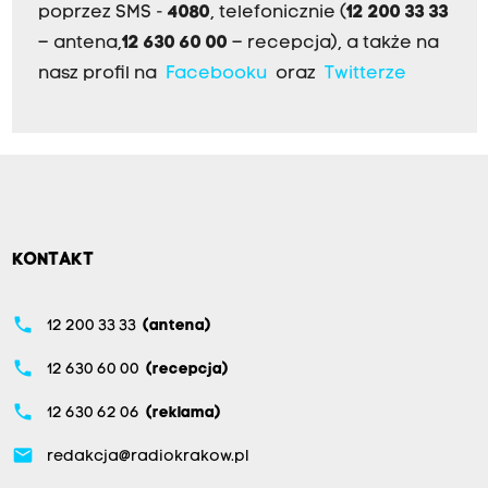
poprzez SMS -
4080
, telefonicznie (
12 200 33 33
– antena,
12 630 60 00
– recepcja), a także na
nasz profil na
Facebooku
oraz
Twitterze
KONTAKT
phone
12 200 33 33
(antena)
phone
12 630 60 00
(recepcja)
phone
12 630 62 06
(reklama)
email
redakcja@radiokrakow.pl