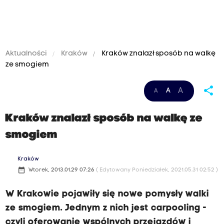
Aktualności
Kraków
Kraków znalazł sposób na walkę
ze smogiem
share
A
A
A
Kraków znalazł sposób na walkę ze
smogiem
Kraków
date_range
Wtorek, 2013.01.29 07:26
( Edytowany Poniedziałek, 2021.05.31 02:52 )
W Krakowie pojawiły się nowe pomysły walki
ze smogiem. Jednym z nich jest carpooling -
czyli oferowanie wspólnych przejazdów i