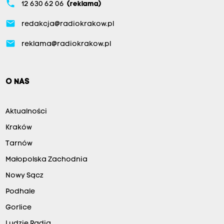
phone
12 630 62 06
(reklama)
email
redakcja@radiokrakow.pl
email
reklama@radiokrakow.pl
O NAS
Aktualności
Kraków
Tarnów
Małopolska Zachodnia
Nowy Sącz
Podhale
Gorlice
Ludzie Radia