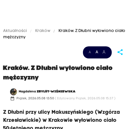
Aktualności
Kraków
Kraków. Z Dłubni wyłowiono ciało
mężczyzny
share
A
A
A
Kraków. Z Dłubni wyłowiono ciało
mężczyzny
Magdalena
ZBYLUT-WIŚNIEWSKA
date_range
Piątek, 2026.05.08 13:50
( Edytowany Piątek, 2026.05.08 15:37 )
Z Dłubni przy ulicy Makuszyńskiego (Wzgórza
Krzesławickie) w Krakowie wyłowiono ciało
50-letniego mężczyzny.