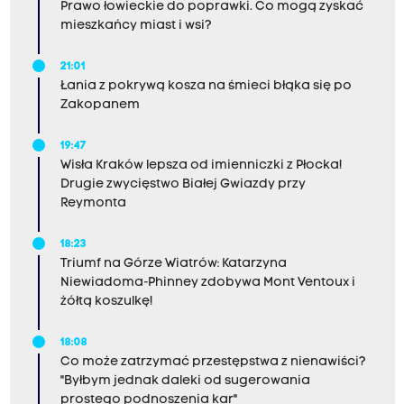
Prawo łowieckie do poprawki. Co mogą zyskać
mieszkańcy miast i wsi?
21:01
Łania z pokrywą kosza na śmieci błąka się po
Zakopanem
19:47
Wisła Kraków lepsza od imienniczki z Płocka!
Drugie zwycięstwo Białej Gwiazdy przy
Reymonta
18:23
Triumf na Górze Wiatrów: Katarzyna
Niewiadoma-Phinney zdobywa Mont Ventoux i
żółtą koszulkę!
18:08
Co może zatrzymać przestępstwa z nienawiści?
"Byłbym jednak daleki od sugerowania
prostego podnoszenia kar"