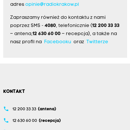
adres
opinie@radiokrakow.pl
Zapraszamy również do kontaktu z nami
poprzez SMS -
4080
, telefonicznie (
12 200 33 33
– antena,
12 630 60 00
– recepcja), a także na
nasz profil na
Facebooku
oraz
Twitterze
KONTAKT
phone
12 200 33 33
(antena)
phone
12 630 60 00
(recepcja)