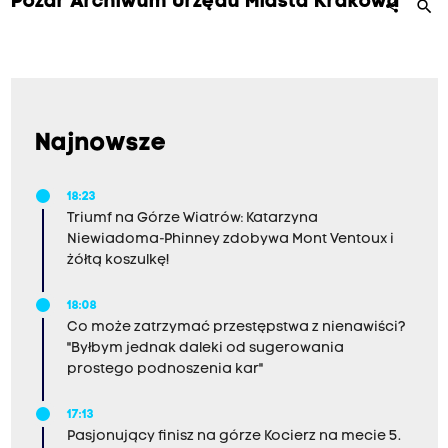
Pożar Archiwum Urzędu Miasta Krakowa
search
share
Najnowsze
18:23
Triumf na Górze Wiatrów: Katarzyna
Niewiadoma-Phinney zdobywa Mont Ventoux i
żółtą koszulkę!
18:08
Co może zatrzymać przestępstwa z nienawiści?
"Byłbym jednak daleki od sugerowania
prostego podnoszenia kar"
17:13
Pasjonujący finisz na górze Kocierz na mecie 5.