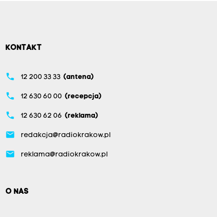
KONTAKT
phone
12 200 33 33
(antena)
phone
12 630 60 00
(recepcja)
phone
12 630 62 06
(reklama)
email
redakcja@radiokrakow.pl
email
reklama@radiokrakow.pl
O NAS