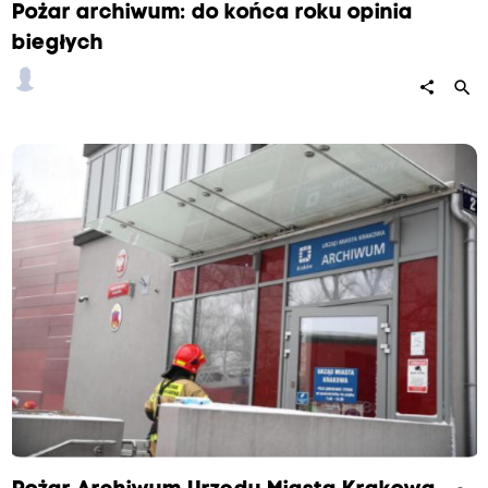
Pożar archiwum: do końca roku opinia
biegłych
search
share