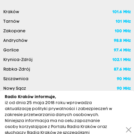
Kraków
101.6 MHz
Tarnów
101 MHz
Zakopane
100 MHz
Andrychów
98.8 MHz
Gorlice
97.4 MHz
Krynica-Zdrój
102.1 MHz
Rabka-Zdrój
87.6 MHz
Szczawnica
90 MHz
Nowy Sącz
90 MHz
Radio Kraków informuje,
iż od dnia 25 maja 2018 roku wprowadza
aktualizację polityki prywatności i zabezpieczeń w
zakresie przetwarzania danych osobowych.
Niniejsza informacja ma na celu zapoznanie
osoby korzystające z Portalu Radia Kraków oraz
słuchaczy Radia Kraków ze szczegółami