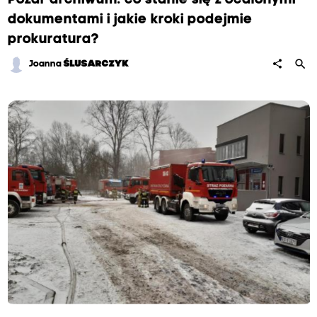
Pożar archiwum: co stanie się z ocalonymi
dokumentami i jakie kroki podejmie
prokuratura?
search
share
Joanna
ŚLUSARCZYK