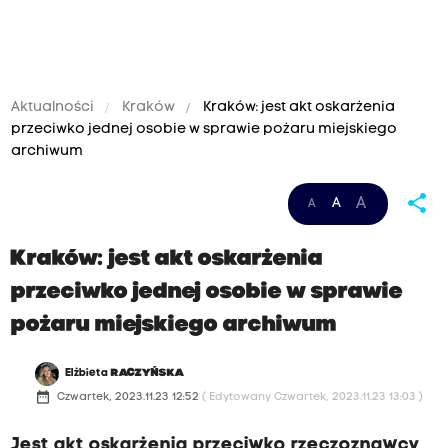
Aktualności
Kraków
Kraków: jest akt oskarżenia
przeciwko jednej osobie w sprawie pożaru miejskiego
archiwum
share
A
A
A
Kraków: jest akt oskarżenia
przeciwko jednej osobie w sprawie
pożaru miejskiego archiwum
Elżbieta
RACZYŃSKA
date_range
Czwartek, 2023.11.23 12:52
( Edytowany Czwartek, 2023.11.23 13:03 )
Jest akt oskarżenia przeciwko rzeczoznawcy