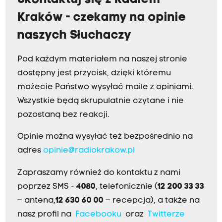
Skontaktuj się z Radiem
Kraków - czekamy na opinie
naszych Słuchaczy
Pod każdym materiałem na naszej stronie
dostępny jest przycisk, dzięki któremu
możecie Państwo wysyłać maile z opiniami.
Wszystkie będą skrupulatnie czytane i nie
pozostaną bez reakcji.
Opinie można wysyłać też bezpośrednio na
adres
opinie@radiokrakow.pl
Zapraszamy również do kontaktu z nami
poprzez SMS -
4080
, telefonicznie (
12 200 33 33
– antena,
12 630 60 00
– recepcja), a także na
nasz profil na
Facebooku
oraz
Twitterze