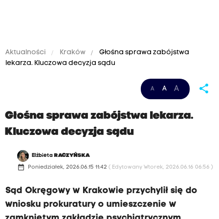
Aktualności
Kraków
Głośna sprawa zabójstwa
lekarza. Kluczowa decyzja sądu
share
A
A
A
Głośna sprawa zabójstwa lekarza.
Kluczowa decyzja sądu
Elżbieta
RACZYŃSKA
date_range
Poniedziałek, 2026.06.15 11:42
( Edytowany Wtorek, 2026.06.16 06:56 )
Sąd Okręgowy w Krakowie przychylił się do
wniosku prokuratury o umieszczenie w
zamkniętym zakładzie psychiatrycznym