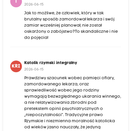
T
2026-06-15
Jak to możliwe, że człowiek, który w tak
brutalny sposób zamordował lekarza i swój
zamiar wcześniej planował, nie został
oskarżony o zabójstwo?To skandaliczne i nie
do pojęcia!
Katolik rzymski integralny
KRI
2026-06-15
Prawdziwy szacunek wobec pamięci ofiary,
zamordowanego lekarza, oraz
sprawiedliwość wobec jego rodziny
wymagają bezwzględnego ukarania winnego,
a nie relatywizowania zbrodni pod
pretekstem opinii psychiatrycznych o
„niepoczytalności”. Tradycyjne prawo
Rzymskie i niezmienna moralność katolicka
od wieków jasno nauczały, że jedyną