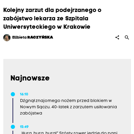
Kolejny zarzut dla podejrzanego o
zabójstwo lekarza ze Szpitala
Uniwersyteckiego w Krakowie
search
share
Elżbieta
RACZYŃSKA
Najnowsze
16:10
Dźgnął znajomego nożem przed blokiem w
Nowym Sączu. 40-latek z zarzutem usiłowania
zabójstwa
15:49
„Hura, hura, hura!” Szósty rower jedzie do pani