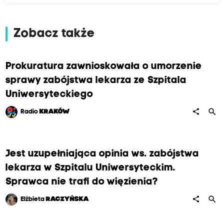
Zobacz także
Prokuratura zawnioskowała o umorzenie
sprawy zabójstwa lekarza ze Szpitala
Uniwersyteckiego
search
share
Radio
KRAKÓW
Jest uzupełniająca opinia ws. zabójstwa
lekarza w Szpitalu Uniwersyteckim.
Sprawca nie trafi do więzienia?
search
share
Elżbieta
RACZYŃSKA