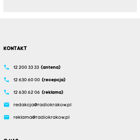
KONTAKT
phone
12 200 33 33
(antena)
phone
12 630 60 00
(recepcja)
phone
12 630 62 06
(reklama)
email
redakcja@radiokrakow.pl
email
reklama@radiokrakow.pl