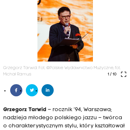
Grzegorz Tarwid. Fot. ©Polskie Wydawnictwo Muzyczne, fot.
crop_free
Michał Ramus
1
/ 10
Grzegorz Tarwid
– rocznik ’94, Warszawa;
nadzieja młodego polskiego jazzu – twórca
o charakterystycznym stylu, który kształtował