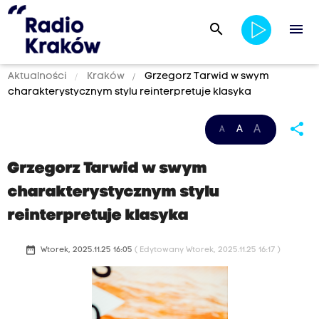
search
menu
Aktualności
Kraków
Grzegorz Tarwid w swym
charakterystycznym stylu reinterpretuje klasyka
share
A
A
A
Grzegorz Tarwid w swym
charakterystycznym stylu
reinterpretuje klasyka
date_range
Wtorek, 2025.11.25 16:05
( Edytowany Wtorek, 2025.11.25 16:17 )