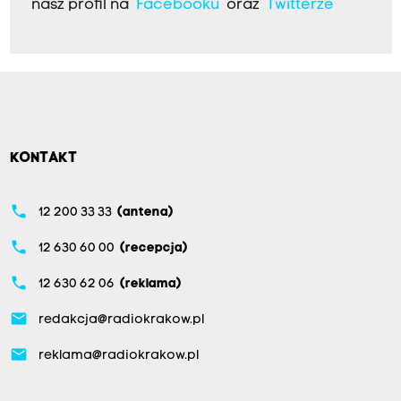
nasz profil na
Facebooku
oraz
Twitterze
KONTAKT
phone
12 200 33 33
(antena)
phone
12 630 60 00
(recepcja)
phone
12 630 62 06
(reklama)
email
redakcja@radiokrakow.pl
email
reklama@radiokrakow.pl