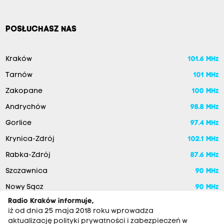
POSŁUCHASZ NAS
Kraków
101.6 MHz
Tarnów
101 MHz
Zakopane
100 MHz
Andrychów
98.8 MHz
Gorlice
97.4 MHz
Krynica-Zdrój
102.1 MHz
Rabka-Zdrój
87.6 MHz
Szczawnica
90 MHz
Nowy Sącz
90 MHz
Radio Kraków informuje,
iż od dnia 25 maja 2018 roku wprowadza
aktualizację polityki prywatności i zabezpieczeń w