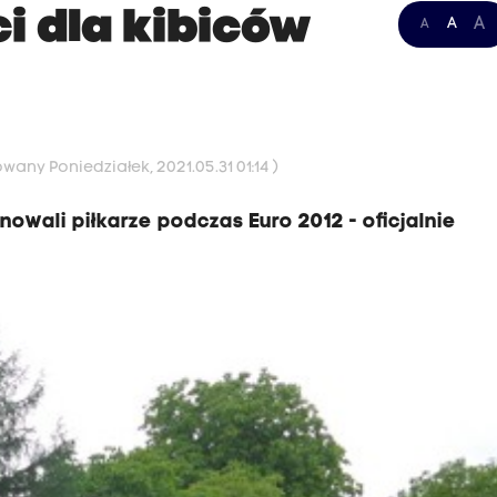
 dla kibiców
A
A
A
owany Poniedziałek, 2021.05.31 01:14 )
owali piłkarze podczas Euro 2012 - oficjalnie