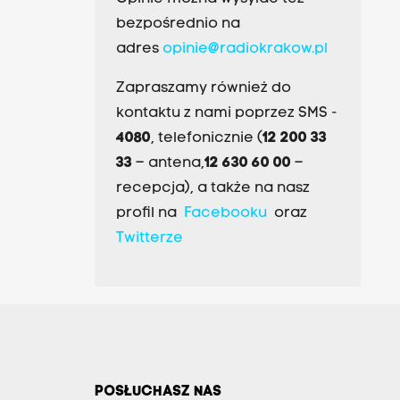
bezpośrednio na
adres
opinie@radiokrakow.pl
Zapraszamy również do
kontaktu z nami poprzez SMS -
4080
, telefonicznie (
12 200 33
33
– antena,
12 630 60 00
–
recepcja), a także na nasz
profil na
Facebooku
oraz
Twitterze
POSŁUCHASZ NAS