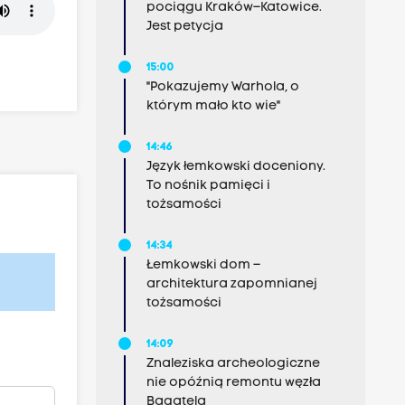
pociągu Kraków–Katowice.
Jest petycja
15:00
"Pokazujemy Warhola, o
którym mało kto wie"
14:46
Język łemkowski doceniony.
To nośnik pamięci i
tożsamości
14:34
Łemkowski dom –
architektura zapomnianej
tożsamości
14:09
Znaleziska archeologiczne
nie opóźnią remontu węzła
Bagatela