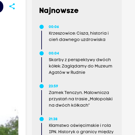
share
Najnowsze
00:06
Krzeszowice: Cisza, historia i
cień dawnego uzdrowiska
00:04
Skarby z perspektywy dwóch
kółek: Zaglądamy do Muzeum
Agatów w Rudnie
23:59
Zamek Tenczyn. Malownicza
przystań na trasie „Małopolski
na dwóch kółkach”
21:38
Kłamstwo oświęcimskie i rola
IPN. Historyk o granicy między