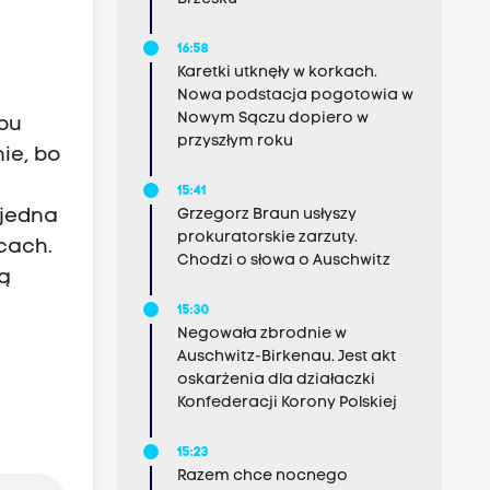
16:58
Karetki utknęły w korkach.
Nowa podstacja pogotowia w
Nowym Sączu dopiero w
ubu
przyszłym roku
ie, bo
15:41
Grzegorz Braun usłyszy
 jedna
prokuratorskie zarzuty.
cach.
Chodzi o słowa o Auschwitz
ą
15:30
Negowała zbrodnie w
Auschwitz-Birkenau. Jest akt
oskarżenia dla działaczki
Konfederacji Korony Polskiej
15:23
Razem chce nocnego