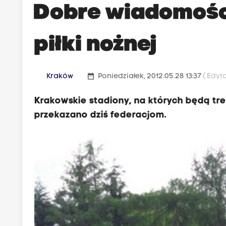
Dobre wiadomości
piłki nożnej
date_range
Kraków
Poniedziałek, 2012.05.28 13:37
( Edyt
Krakowskie stadiony, na których będą tren
przekazano dziś federacjom.